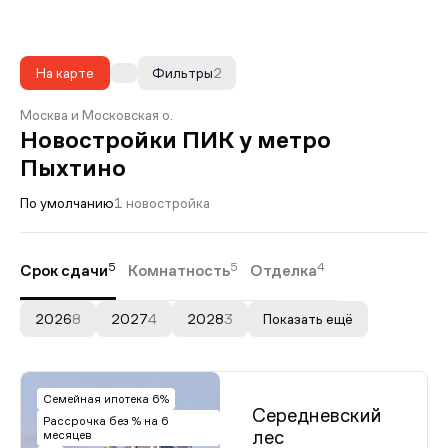
На карте
Фильтры
2
Москва и Московская о.
Новостройки ПИК у метро
Пыхтино
По умолчанию
1 новостройка
5
5
4
Срок сдачи
Комнатность
Отделка
2026
8
2027
4
2028
3
Показать ещё
Семейная ипотека 6%
Середневский
Рассрочка без % на 6
лес
месяцев