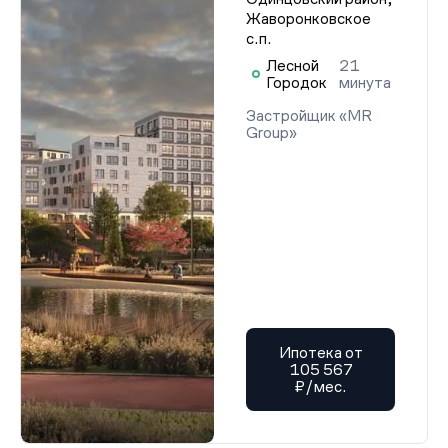
Жаворонковское
с.п.
Лесной
21
Городок
минута
Застройщик «MR
Group»
Ипотека от
105 567
₽/мес.