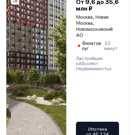
От 9,6 до 35,6
+6
млн ₽
Москва, Новая
Москва,
Новомосковский
АО
Филатов
10
луг
минут
Застройщик
«Абсолют
Недвижимость»
Ипотека
от 45 124