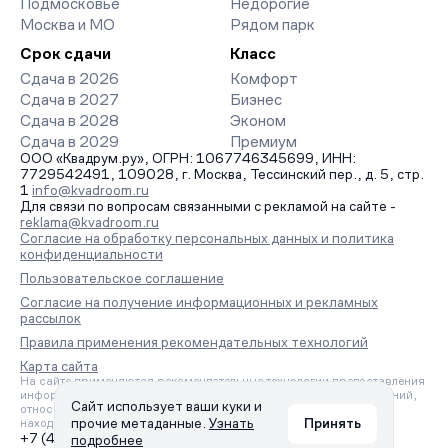
Подмосковье
Недорогие
Москва и МО
Рядом парк
Срок сдачи
Класс
Сдача в 2026
Комфорт
Сдача в 2027
Бизнес
Сдача в 2028
Эконом
Сдача в 2029
Премиум
ООО «Квадрум.ру», ОГРН: 1067746345699, ИНН:
7729542491, 109028, г. Москва, Тессинский пер., д. 5, стр.
1
info@kvadroom.ru
Для связи по вопросам связанными с рекламой на сайте -
reklama@kvadroom.ru
Согласие на обработку персональных данных и политика
конфиденциальности
Пользовательское соглашение
Согласие на получение информационных и рекламных
рассылок
Правила применения рекомендательных технологий
Карта сайта
На сайте применяются рекомендательные технологии предоставления
информации на основе сбора, систематизации и анализа сведений,
Сайт использует ваши куки и
относящихся к предпочтениям пользователей сети «Интернет»,
прочие метаданные.
Узнать
Принять
находящихся на территории Российской Федерации.
+7 (495) 157-88-80
подробнее