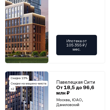
Ипотека от
105 355 ₽/
мес.
Скидка 15%
Павелецкая Сити
Скидки на машино-места
От 18,5 до 96,6
+2
млн ₽
Москва, ЮАО,
Даниловский