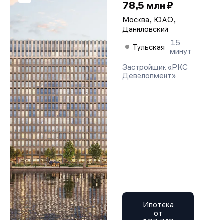
78,5 млн ₽
Москва, ЮАО,
Даниловский
15
Тульская
минут
Застройщик «РКС
Девелопмент»
Ипотека
от