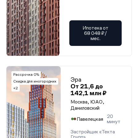
Ипотека от
68 048 ₽/
мес.
Рассрочка 0%
Эра
Скидка для иногородних
От 21,6 до
+2
142,1 млн ₽
Москва, ЮАО,
Даниловский
20
Павелецкая
минут
Застройщик «Текта
Групп»