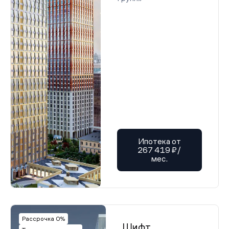
Ипотека от
267 419 ₽/
мес.
Рассрочка 0%
Шифт