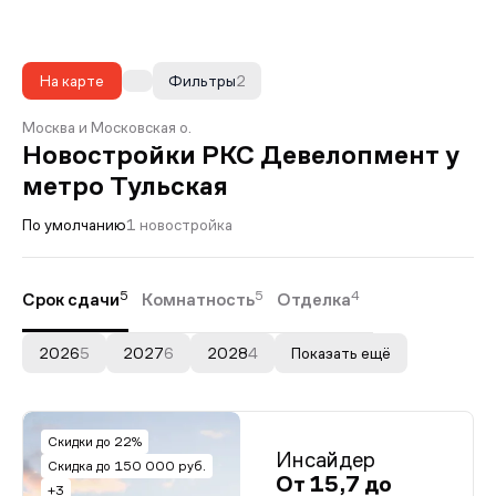
На карте
Фильтры
2
Москва и Московская о.
Новостройки РКС Девелопмент у
метро Тульская
По умолчанию
1 новостройка
5
5
4
Срок сдачи
Комнатность
Отделка
2026
5
2027
6
2028
4
Показать ещё
Скидки до 22%
Инсайдер
Скидка до 150 000 руб.
От 15,7 до
+3