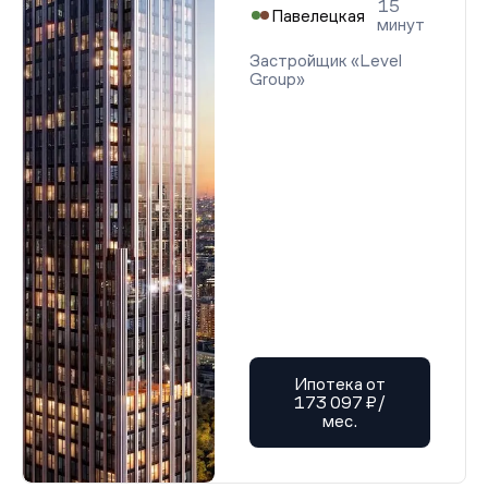
15
Павелецкая
минут
Застройщик «Level
Group»
Ипотека от
173 097 ₽/
мес.