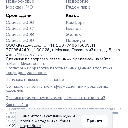
Подмосковье
Недорогие
Москва и МО
Рядом парк
Срок сдачи
Класс
Сдача в 2026
Комфорт
Сдача в 2027
Бизнес
Сдача в 2028
Эконом
Сдача в 2029
Премиум
ООО «Квадрум.ру», ОГРН: 1067746345699, ИНН:
7729542491, 109028, г. Москва, Тессинский пер., д. 5, стр.
1
info@kvadroom.ru
Для связи по вопросам связанными с рекламой на сайте -
reklama@kvadroom.ru
Согласие на обработку персональных данных и политика
конфиденциальности
Пользовательское соглашение
Согласие на получение информационных и рекламных
рассылок
Правила применения рекомендательных технологий
Карта сайта
На сайте применяются рекомендательные технологии предоставления
информации на основе сбора, систематизации и анализа сведений,
Сайт использует ваши куки и
относящихся к предпочтениям пользователей сети «Интернет»,
прочие метаданные.
Узнать
Принять
находящихся на территории Российской Федерации.
+7 (495) 157-88-80
подробнее