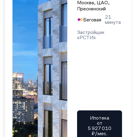
Москва, ЦАО,
Пресненский
21
Беговая
минута
Застройщик
«РСТИ»
Ипотека
от
5 927 010
₽/мес.