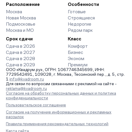
организует просмотр и поможет одобрить ипотеку по
Расположение
Особенности
минимальной ставке. Чтобы зафиксировать цену, оставьте
Москва
Готовые
заявку на обратный звонок.
Новая Москва
Строящиеся
Подмосковье
Недорогие
Москва и МО
Рядом парк
Срок сдачи
Класс
Сдача в 2026
Комфорт
Сдача в 2027
Бизнес
Сдача в 2028
Эконом
Сдача в 2029
Премиум
ООО «Квадрум.ру», ОГРН: 1067746345699, ИНН:
7729542491, 109028, г. Москва, Тессинский пер., д. 5, стр.
1
info@kvadroom.ru
Для связи по вопросам связанными с рекламой на сайте -
reklama@kvadroom.ru
Согласие на обработку персональных данных и политика
конфиденциальности
Пользовательское соглашение
Согласие на получение информационных и рекламных
рассылок
Правила применения рекомендательных технологий
Карта сайта