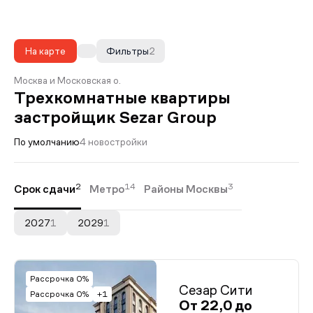
На карте
Фильтры
2
Москва и Московская о.
Трехкомнатные квартиры
застройщик Sezar Group
По умолчанию
4 новостройки
2
14
3
Срок сдачи
Метро
Районы Москвы
2027
1
2029
1
Рассрочка 0%
Сезар Сити
Рассрочка 0%
+1
От 22,0 до