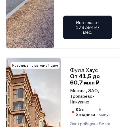
Ипотека от
179 394 ₽/
мес.
Квартиры по выгодной цене
Фулл Хаус
От 41,5 до
60,7 млн ₽
Москва, ЗАО,
Тропарево-
Никулино
Юго-
5
Западная
минут
Застройщик «Sezar