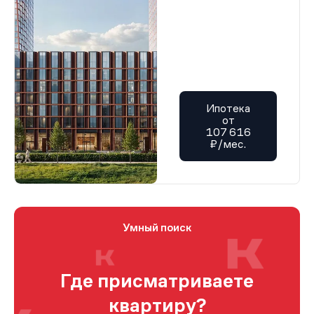
Ипотека
от
107 616
₽/мес.
Умный поиск
Где присматриваете
квартиру?