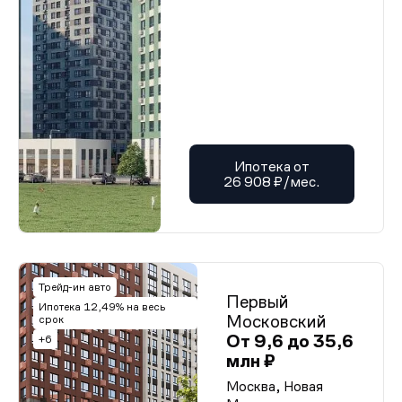
Ипотека от
26 908 ₽/мес.
Трейд-ин авто
Первый
Ипотека 12,49% на весь
Московский
срок
От 9,6 до 35,6
+6
млн ₽
Москва, Новая