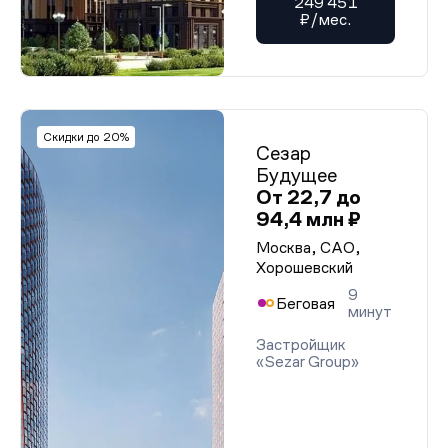
249 451
₽/мес.
Скидки до 20%
Сезар
Будущее
От 22,7 до
94,4 млн ₽
Москва, САО,
Хорошевский
9
Беговая
минут
Застройщик
«Sezar Group»