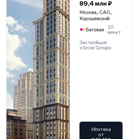
89,4 млн ₽
Москва, САО,
Хорошевский
10
Беговая
минут
Застройщик
«Sezar Group»
Ипотека
от