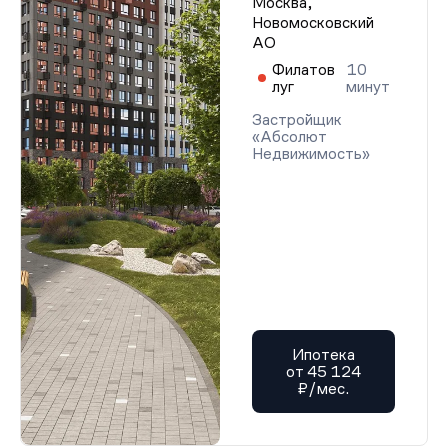
Москва,
Новомосковский
АО
Филатов
10
луг
минут
Застройщик
«Абсолют
Недвижимость»
Ипотека
от 45 124
₽/мес.