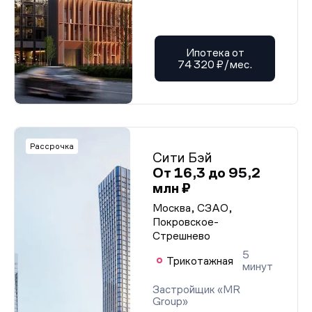
Ипотека от
74 320 ₽/мес.
Рассрочка
Сити Бэй
От 16,3 до 95,2
млн ₽
Москва, СЗАО,
Покровское-
Стрешнево
5
Трикотажная
минут
Застройщик «MR
Group»