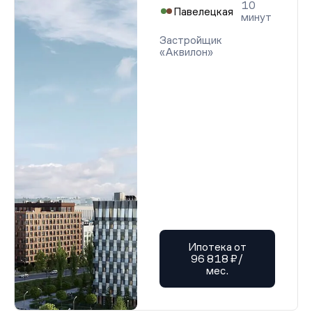
10
Павелецкая
минут
Застройщик
«Аквилон»
Ипотека от
96 818 ₽/
мес.