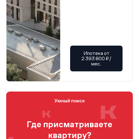
Ипотека от
2 393 800 ₽/
мес.
Умный поиск
Где присматриваете
квартиру?