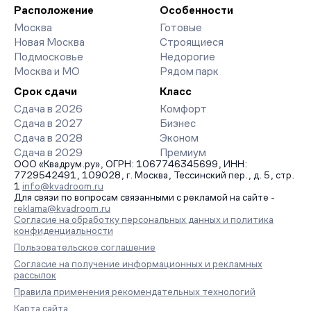
организует просмотр и поможет одобрить ипотеку по
Расположение
Особенности
минимальной ставке. Чтобы зафиксировать цену, оставьте
Москва
Готовые
заявку на обратный звонок.
Новая Москва
Строящиеся
Подмосковье
Недорогие
Москва и МО
Рядом парк
Срок сдачи
Класс
Сдача в 2026
Комфорт
Сдача в 2027
Бизнес
Сдача в 2028
Эконом
Сдача в 2029
Премиум
ООО «Квадрум.ру», ОГРН: 1067746345699, ИНН:
7729542491, 109028, г. Москва, Тессинский пер., д. 5, стр.
1
info@kvadroom.ru
Для связи по вопросам связанными с рекламой на сайте -
reklama@kvadroom.ru
Согласие на обработку персональных данных и политика
конфиденциальности
Пользовательское соглашение
Согласие на получение информационных и рекламных
рассылок
Правила применения рекомендательных технологий
Карта сайта