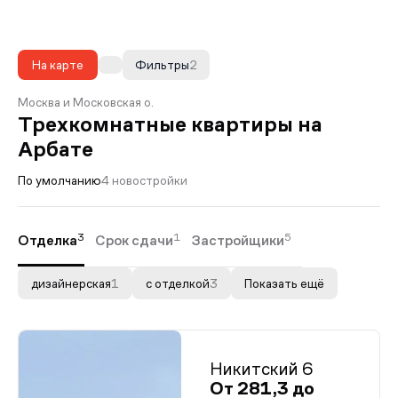
На карте
Фильтры
2
Москва и Московская о.
Трехкомнатные квартиры на
Арбате
По умолчанию
4 новостройки
3
1
5
Отделка
Срок сдачи
Застройщики
дизайнерская
1
с отделкой
3
Показать ещё
Никитский 6
От 281,3 до