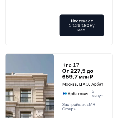
Ипотека от
1 126 180 ₽/
мес.
Кло 17
От 227,5 до
659,7 млн ₽
Москва, ЦАО, Арбат
5
Арбатская
минут
Застройщик «MR
Group»