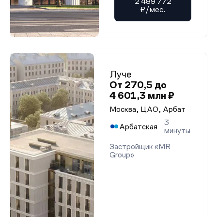
2 489 772
₽/мес.
Луче
От 270,5 до
4 601,3 млн ₽
Москва, ЦАО, Арбат
3
Арбатская
минуты
Застройщик «MR
Group»