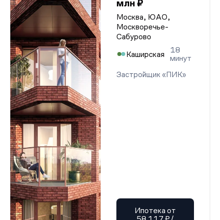
млн ₽
Москва, ЮАО,
Москворечье-
Сабурово
18
Каширская
минут
Застройщик «ПИК»
Ипотека от
58 117 ₽/