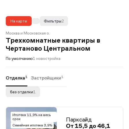
На карте
Фильтры
2
Москва и Московская о.
Трехкомнатные квартиры в
Чертаново Центральном
По умолчанию
1 новостройка
1
1
Отделка
Застройщики
без отделки
1
Ипотека 11,9% на весь
Парксайд
срок
От 15,5 до 46,1
Семейная ипотека 3,9%