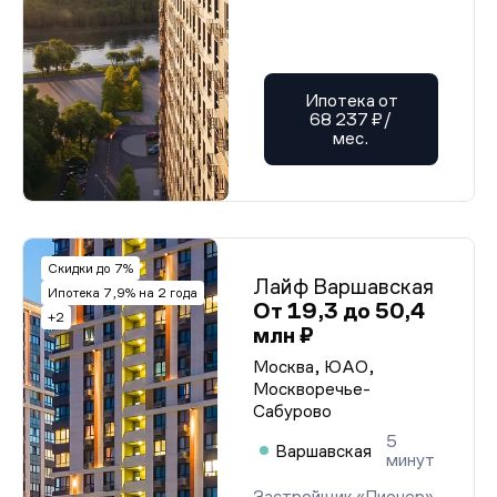
Ипотека от
68 237 ₽/
мес.
Скидки до 7%
Лайф Варшавская
Ипотека 7,9% на 2 года
От 19,3 до 50,4
+2
млн ₽
Москва, ЮАО,
Москворечье-
Сабурово
5
Варшавская
минут
Застройщик «Пионер»