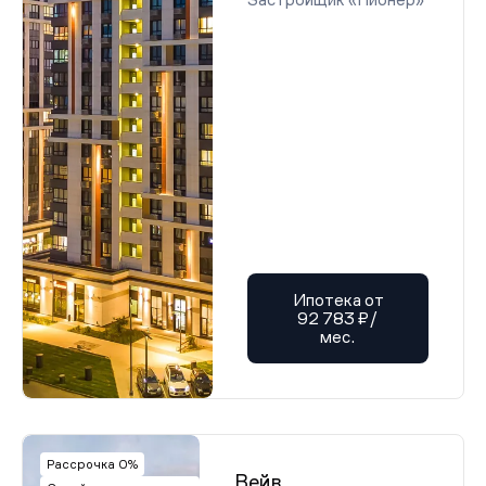
Ипотека от
92 783 ₽/
мес.
Рассрочка 0%
Вейв