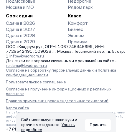
Подмосковье
Недорогие
Москва и МО
Рядом парк
Срок сдачи
Класс
Сдача в 2026
Комфорт
Сдача в 2027
Бизнес
Сдача в 2028
Эконом
Сдача в 2029
Премиум
ООО «Квадрум.ру», ОГРН: 1067746345699, ИНН:
7729542491, 109028, г. Москва, Тессинский пер., д. 5, стр.
1
info@kvadroom.ru
Для связи по вопросам связанными с рекламой на сайте -
reklama@kvadroom.ru
Согласие на обработку персональных данных и политика
конфиденциальности
Пользовательское соглашение
Согласие на получение информационных и рекламных
рассылок
Правила применения рекомендательных технологий
Карта сайта
На сайте применяются рекомендательные технологии предоставления
информации на основе сбора, систематизации и анализа сведений,
Сайт использует ваши куки и
относящихся к предпочтениям пользователей сети «Интернет»,
прочие метаданные.
Узнать
Принять
находящихся на территории Российской Федерации.
+7 (495) 157-88-80
подробнее