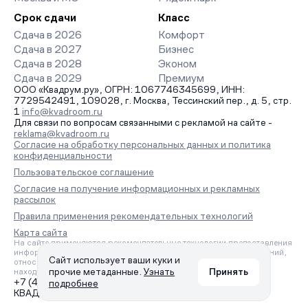
Срок сдачи
Класс
Сдача в 2026
Комфорт
Сдача в 2027
Бизнес
Сдача в 2028
Эконом
Сдача в 2029
Премиум
ООО «Квадрум.ру», ОГРН: 1067746345699, ИНН:
7729542491, 109028, г. Москва, Тессинский пер., д. 5, стр.
1
info@kvadroom.ru
Для связи по вопросам связанными с рекламой на сайте -
reklama@kvadroom.ru
Согласие на обработку персональных данных и политика
конфиденциальности
Пользовательское соглашение
Согласие на получение информационных и рекламных
рассылок
Правила применения рекомендательных технологий
Карта сайта
На сайте применяются рекомендательные технологии предоставления
информации на основе сбора, систематизации и анализа сведений,
Сайт использует ваши куки и
относящихся к предпочтениям пользователей сети «Интернет»,
прочие метаданные.
Узнать
Принять
находящихся на территории Российской Федерации.
+7 (495) 157-88-80
подробнее
КВАДРУМ © 2006 – 2026. Все права защищены.