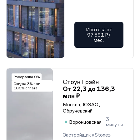
Ипотека от
97 581 ₽/
мес.
Рассрочка 0%
Стоун Грэйн
Скидка 3% при
От 22,3 до 136,3
100% оплате
млн ₽
Москва, ЮЗАО,
Обручевский
3
Воронцовская
минуты
Застройщик «Stone»