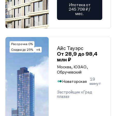
Ипотека от
245 708 ₽/
мес.
Рассрочка 0%
Айс Тауэрс
Скидка до 25%
+4
От 28,9 до 98,4
млн ₽
Москва, ЮЗАО,
Обручевский
19
Новаторская
минут
Застройщик «Град
плаза»