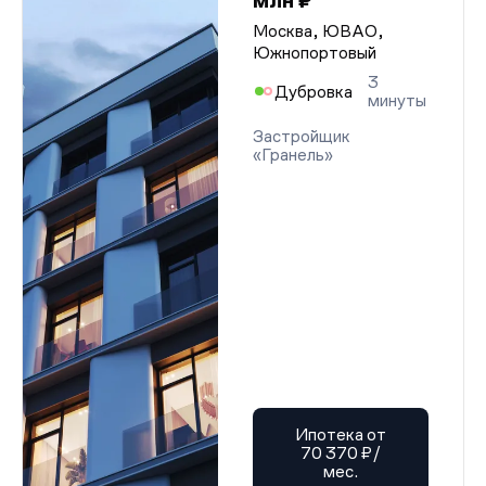
млн ₽
Москва, ЮВАО,
Южнопортовый
3
Дубровка
минуты
Застройщик
«Гранель»
Ипотека от
70 370 ₽/
мес.