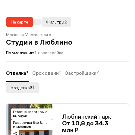
На карте
Фильтры
2
Москва и Московская о.
Студии в Люблино
По умолчанию
1 новостройка
1
2
2
Отделка
Срок сдачи
Застройщики
с отделкой
1
Готовые квартиры с
Люблинский парк
выгодой
От 10,8 до 34,3
Рассрочка без % на
6 месяцев
млн ₽
+5