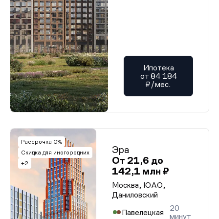
Ипотека
от 84 184
₽/мес.
Рассрочка 0%
Эра
Скидка для иногородних
От 21,6 до
+2
142,1 млн ₽
Москва, ЮАО,
Даниловский
20
Павелецкая
минут