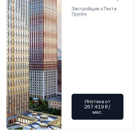
Застройщик «Текта
Групп»
Ипотека от
267 419 ₽/
мес.