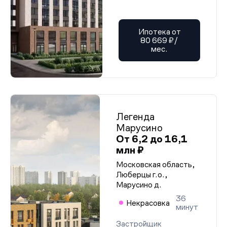
Ипотека от
80 669 ₽/
мес.
Легенда
Марусино
От 6,2 до 16,1
млн ₽
Московская область,
Люберцы г.о.,
Марусино д.
36
Некрасовка
минут
Застройщик