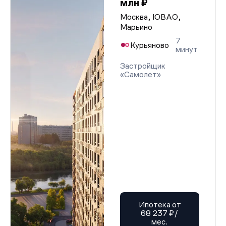
млн ₽
Москва, ЮВАО,
Марьино
7
Курьяново
минут
Застройщик
«Самолет»
Ипотека от
68 237 ₽/
мес.