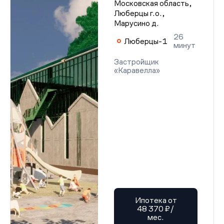
Московская область,
Люберцы г.о.,
Марусино д.
26
Люберцы-1
минут
Застройщик
«Каравелла»
Ипотека от
48 370 ₽/
мес.