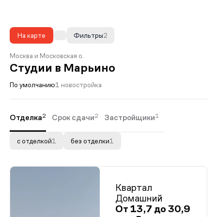
На карте
Фильтры
2
Москва и Московская о.
Студии в Марьино
По умолчанию
1 новостройка
2
2
1
Отделка
Срок сдачи
Застройщики
с отделкой
1
без отделки
1
Квартал
Домашний
От 13,7 до 30,9