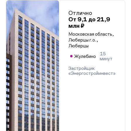
Отлично
От 9,1 до 21,9
млн ₽
Московская область,
Люберцы г.о.,
Люберцы
15
Жулебино
минут
Застройщик
«Энергостройинвест»