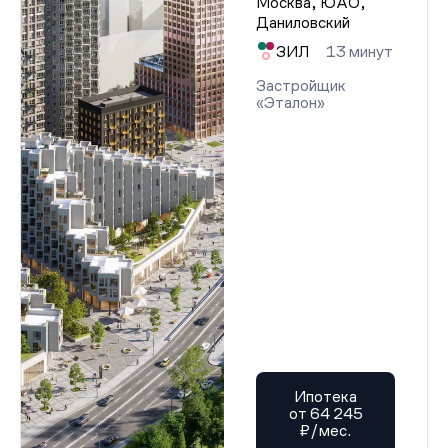
Москва, ЮАО,
Даниловский
ЗИЛ
13 минут
Застройщик
«Эталон»
Ипотека
от 64 245
₽/мес.