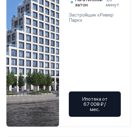
затон
минут
Застройщик «Ривер
Парк»
Ипотека от
67 008 ₽/
мес.