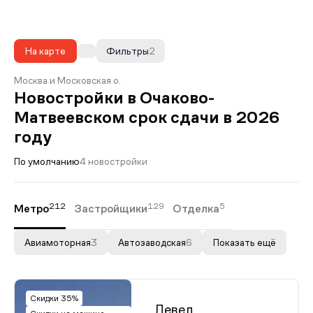
На карте
Фильтры
2
Москва и Московская о.
Новостройки в Очаково-
Матвеевском срок сдачи в 2026
году
По умолчанию
4 новостройки
212
129
5
Метро
Застройщики
Отделка
Авиамоторная
3
Автозаводская
6
Показать ещё
Скидки 35%
Левел