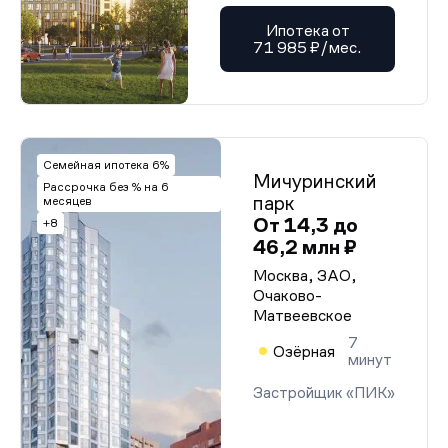
Ипотека от
71 985 ₽/мес.
Семейная ипотека 6%
Мичуринский
Рассрочка без % на 6
парк
месяцев
От 14,3 до
+8
46,2 млн ₽
Москва, ЗАО,
Очаково-
Матвеевское
7
Озёрная
минут
Застройщик «ПИК»