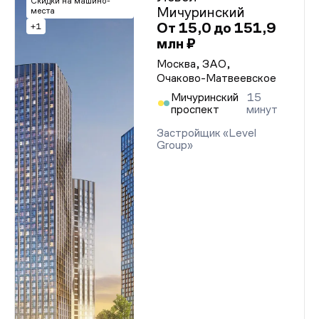
Скидки на машино-
Мичуринский
места
От 15,0 до 151,9
+1
млн ₽
Москва, ЗАО,
Очаково-Матвеевское
Мичуринский
15
проспект
минут
Застройщик «Level
Group»