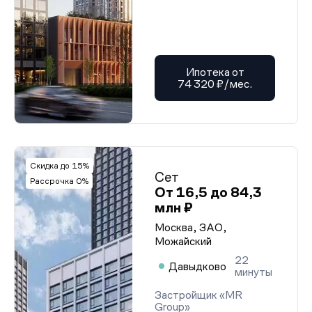
Ипотека от
74 320 ₽/мес.
Скидка до 15%
Сет
Рассрочка 0%
От 16,5 до 84,3
млн ₽
Москва, ЗАО,
Можайский
22
Давыдково
минуты
Застройщик «MR
Group»