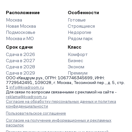
девелоперов, включая закрытые старты продаж и скидки.
паркингов. База обновляется напрямую от застройщиков.
Наш эксперт бесплатно подберет ЖК под ваш бюджет,
организует просмотр и поможет одобрить ипотеку по
Расположение
Особенности
минимальной ставке. Чтобы зафиксировать цену, оставьте
Москва
Готовые
заявку на обратный звонок.
Новая Москва
Строящиеся
Подмосковье
Недорогие
Москва и МО
Рядом парк
Срок сдачи
Класс
Сдача в 2026
Комфорт
Сдача в 2027
Бизнес
Сдача в 2028
Эконом
Сдача в 2029
Премиум
ООО «Квадрум.ру», ОГРН: 1067746345699, ИНН:
7729542491, 109028, г. Москва, Тессинский пер., д. 5, стр.
1
info@kvadroom.ru
Для связи по вопросам связанными с рекламой на сайте -
reklama@kvadroom.ru
Согласие на обработку персональных данных и политика
конфиденциальности
Пользовательское соглашение
Согласие на получение информационных и рекламных
рассылок