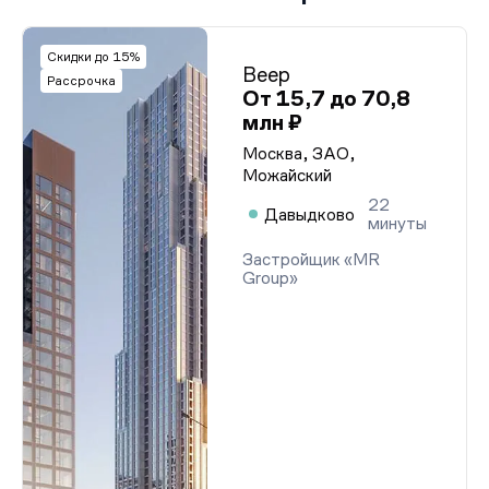
Скидки до 15%
Веер
Рассрочка
От 15,7 до 70,8
млн ₽
Москва, ЗАО,
Можайский
22
Давыдково
минуты
Застройщик «MR
Group»