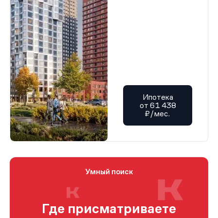
Ипотека
от 61 438
₽/мес.
Умный поиск
Где присматриваете