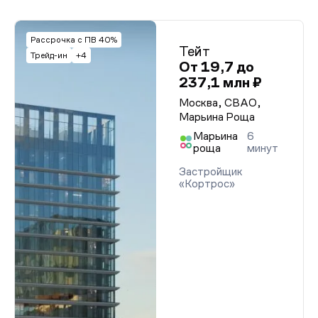
Рассрочка с ПВ 40%
Тейт
Трейд-ин
+4
От 19,7 до
237,1 млн ₽
Москва, СВАО,
Марьина Роща
Марьина
6
роща
минут
Застройщик
«Кортрос»