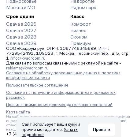
Подмосковье
Недорогие
Москва и МО
Рядом парк
Срок сдачи
Класс
Сдача в 2026
Комфорт
Сдача в 2027
Бизнес
Сдача в 2028
Эконом
Сдача в 2029
Премиум
ООО «Квадрум.ру», ОГРН: 1067746345699, ИНН:
7729542491, 109028, г. Москва, Тессинский пер., д. 5, стр.
1
info@kvadroom.ru
Для связи по вопросам связанными с рекламой на сайте -
reklama@kvadroom.ru
Согласие на обработку персональных данных и политика
конфиденциальности
Пользовательское соглашение
Согласие на получение информационных и рекламных
рассылок
Правила применения рекомендательных технологий
Карта сайта
На сайте применяются рекомендательные технологии предоставления
информации на основе сбора, систематизации и анализа сведений,
Сайт использует ваши куки и
относящихся к предпочтениям пользователей сети «Интернет»,
прочие метаданные.
Узнать
Принять
находящихся на территории Российской Федерации.
+7 (495) 157-88-80
подробнее