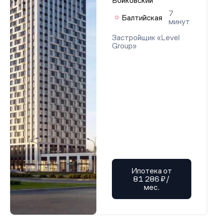
Войковский
7
Балтийская
минут
Застройщик «Level
Group»
Ипотека от
81 286 ₽/
мес.