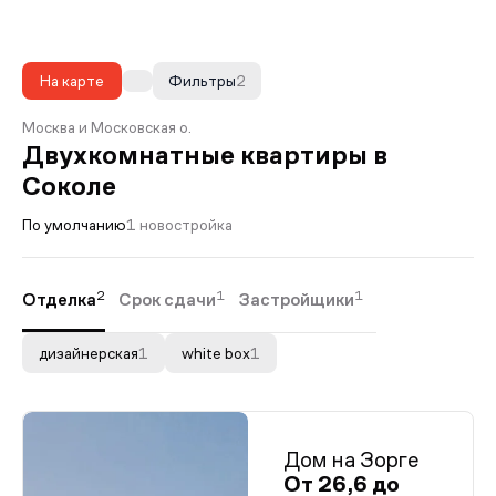
На карте
Фильтры
2
Москва и Московская о.
Двухкомнатные квартиры в
Соколе
По умолчанию
1 новостройка
2
1
1
Отделка
Срок сдачи
Застройщики
дизайнерская
1
white box
1
Дом на Зорге
От 26,6 до