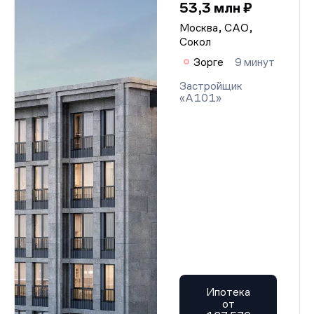
53,3 млн ₽
Москва, САО,
Сокол
Зорге
9 минут
Застройщик
«А101»
Ипотека
от