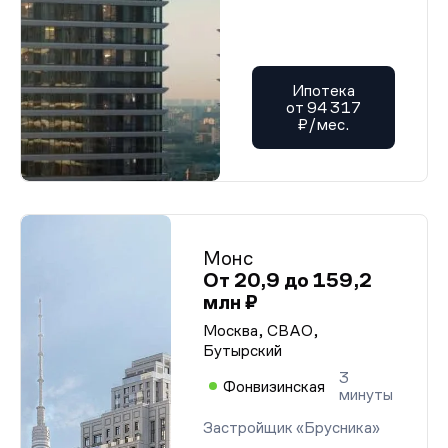
Ипотека
от 94 317
₽/мес.
Монс
От 20,9 до 159,2
млн ₽
Москва, СВАО,
Бутырский
3
Фонвизинская
минуты
Застройщик «Брусника»