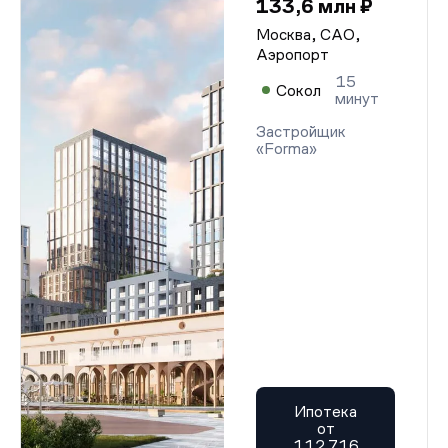
133,6 млн ₽
Москва, САО,
Аэропорт
15
Сокол
минут
Застройщик
«Forma»
Ипотека
от
112 716