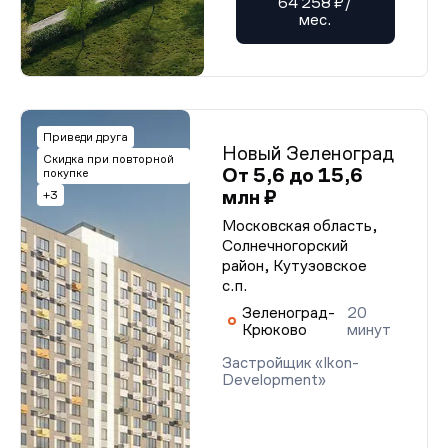
64 258 ₽/
мес.
Приведи друга
Новый Зеленоград
Скидка при повторной
От 5,6 до 15,6
покупке
млн ₽
+3
Московская область,
Солнечногорский
район, Кутузовское
с.п.
Зеленоград-
20
Крюково
минут
Застройщик «Ikon-
Development»