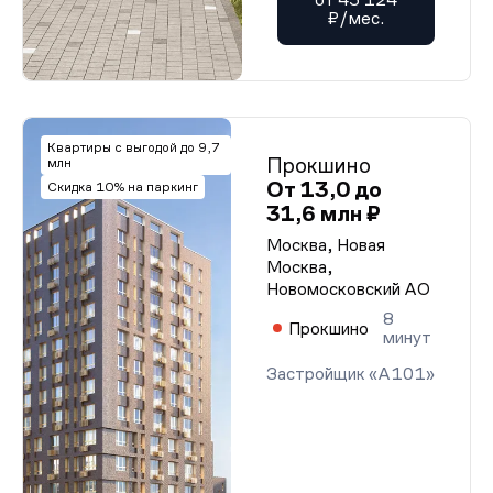
₽/мес.
Квартиры с выгодой до 9,7
Прокшино
млн
От 13,0 до
Скидка 10% на паркинг
31,6 млн ₽
Москва, Новая
Москва,
Новомосковский АО
8
Прокшино
минут
Застройщик «А101»