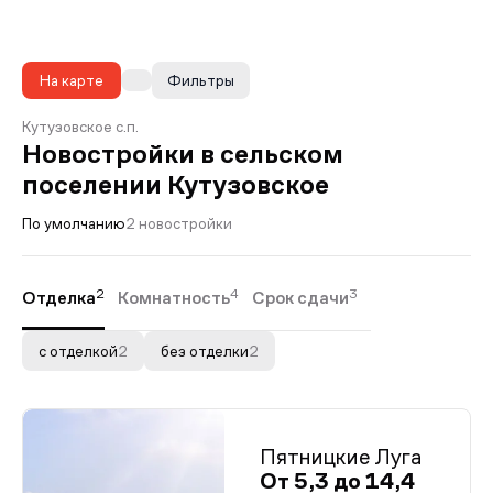
На карте
Фильтры
Кутузовское с.п.
Новостройки в сельском
поселении Кутузовское
По умолчанию
2 новостройки
2
4
3
Отделка
Комнатность
Срок сдачи
с отделкой
2
без отделки
2
Пятницкие Луга
От 5,3 до 14,4