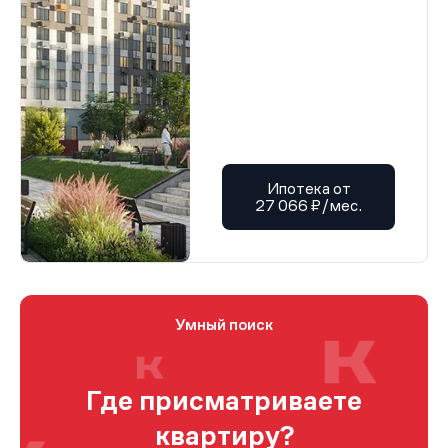
Ипотека от
27 066 ₽/мес.
Умный поиск
Где присматриваете
квартиру?