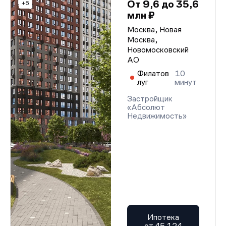
От 9,6 до 35,6
+6
млн ₽
Москва, Новая
Москва,
Новомосковский
АО
Филатов
10
луг
минут
Застройщик
«Абсолют
Недвижимость»
Ипотека
от 45 124