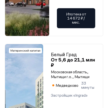
Ипотека от
14 672 ₽/
мес.
Материнский капитал
Белый Град
От 5,6 до 21,1 млн
₽
Московская область,
Мытищи г.о., Мытищи
33
Медведково
минуты
Застройщик «Ingrad»