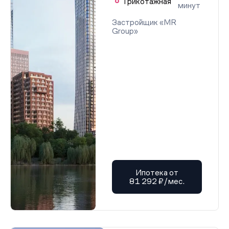
Трикотажная
минут
Застройщик «MR
Group»
Ипотека от
81 292 ₽/мес.