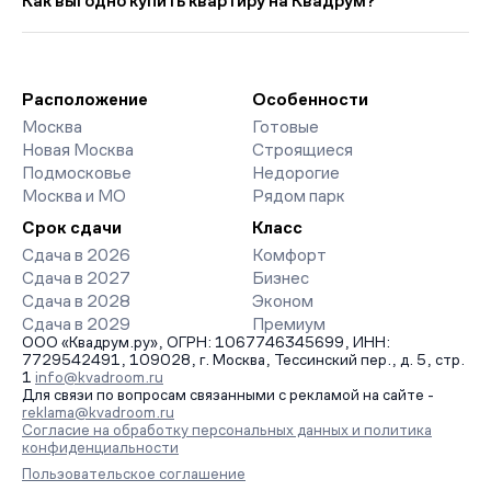
Как выгодно купить квартиру на Квадрум?
прошлого месяца.
страницах ЖК доступны отзывы жильцов о качестве
строительства, интерактивный генплан корпусов, сроки
Мы работаем без наценок по официальным ценам
сдачи, особенности благоустройства дворов и паркингов.
девелоперов, включая закрытые старты продаж и скидки.
База обновляется напрямую от застройщиков.
Наш эксперт бесплатно подберет ЖК под ваш бюджет,
организует просмотр и поможет одобрить ипотеку по
Расположение
Особенности
минимальной ставке. Чтобы зафиксировать цену, оставьте
Москва
Готовые
заявку на обратный звонок.
Новая Москва
Строящиеся
Подмосковье
Недорогие
Москва и МО
Рядом парк
Срок сдачи
Класс
Сдача в 2026
Комфорт
Сдача в 2027
Бизнес
Сдача в 2028
Эконом
Сдача в 2029
Премиум
ООО «Квадрум.ру», ОГРН: 1067746345699, ИНН:
7729542491, 109028, г. Москва, Тессинский пер., д. 5, стр.
1
info@kvadroom.ru
Для связи по вопросам связанными с рекламой на сайте -
reklama@kvadroom.ru
Согласие на обработку персональных данных и политика
конфиденциальности
Пользовательское соглашение