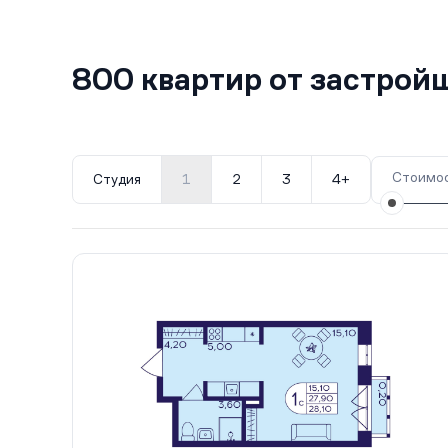
800 квартир от застро
Стоимос
Студия
1
2
3
4+
Все корпуса
611
253 кв.
IV кв. 2027
61