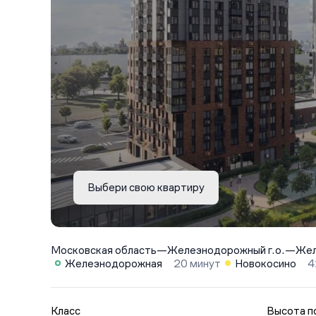
Выбери свою квартиру
Московская область
—
Железнодорожный г.о.
—
Жел
Железнодорожная
20 минут
Новокосино
4
Класс
Высота п