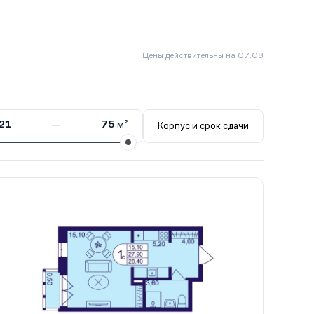
Цены действительны на 07.08
21
—
75
м²
Корпус и срок сдачи
Сдан
401
2 кв.
Сдан
406
13 кв.
Сдан
407
27 кв