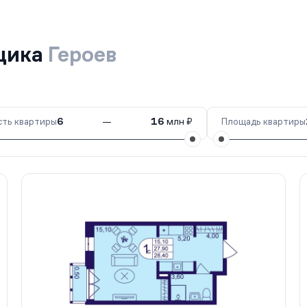
йщика
Героев
ть квартиры
6
—
16
млн ₽
Площадь квартиры
0
235 кв.
III кв. 2027
410
262 кв.
III кв. 2027
408
8 кв.