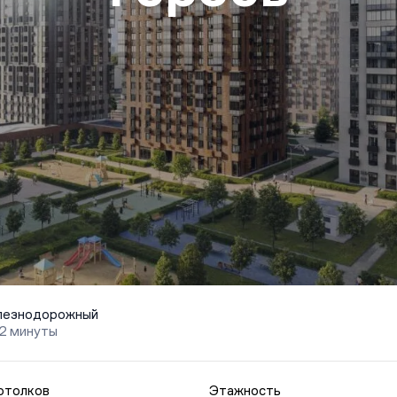
езнодорожный
2 минуты
отолков
Этажность