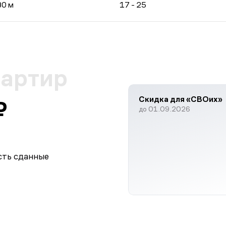
80 м
17 - 25
вартир
Скидка для «СВОих»
₽
до 01.09.2026
сть сданные