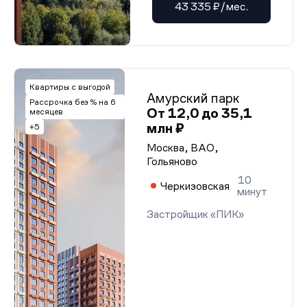
43 335 ₽/мес.
Квартиры с выгодой
Амурский парк
Рассрочка без % на 6
От 12,0 до 35,1
месяцев
млн ₽
+5
Москва, ВАО,
Гольяново
10
Черкизовская
минут
Застройщик «ПИК»