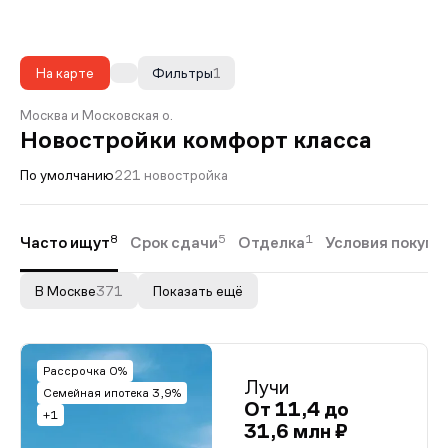
На карте
Фильтры
1
Москва и Московская о.
Новостройки комфорт класса
По умолчанию
221 новостройка
8
5
1
Часто ищут
Срок сдачи
Отделка
Условия покупк
В Москве
371
Показать ещё
Рассрочка 0%
Лучи
Семейная ипотека 3,9%
От 11,4 до
+1
31,6 млн ₽