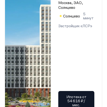
Москва, ЗАО,
Солнцево
5
Солнцево
минут
Застройщик «ЛСР»
Ипотека от
54 616 ₽/
мес.