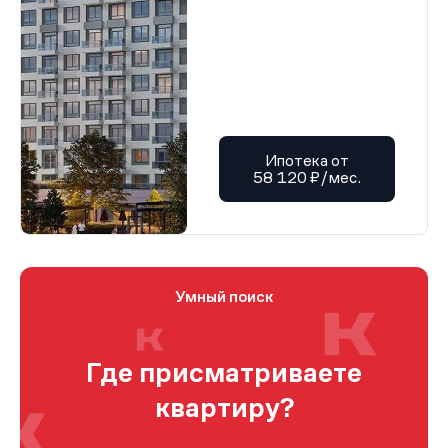
Ипотека от
58 120 ₽/мес.
Умный поиск
Где присматриваете
квартиру?