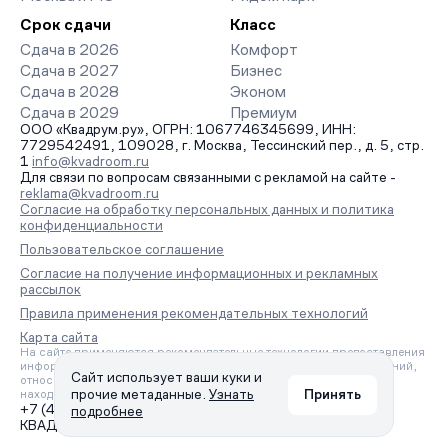
Срок сдачи
Класс
Сдача в 2026
Комфорт
Сдача в 2027
Бизнес
Сдача в 2028
Эконом
Сдача в 2029
Премиум
ООО «Квадрум.ру», ОГРН: 1067746345699, ИНН:
7729542491, 109028, г. Москва, Тессинский пер., д. 5, стр.
1
info@kvadroom.ru
Для связи по вопросам связанными с рекламой на сайте -
reklama@kvadroom.ru
Согласие на обработку персональных данных и политика
конфиденциальности
Пользовательское соглашение
Согласие на получение информационных и рекламных
рассылок
Правила применения рекомендательных технологий
Карта сайта
На сайте применяются рекомендательные технологии предоставления
информации на основе сбора, систематизации и анализа сведений,
Сайт использует ваши куки и
относящихся к предпочтениям пользователей сети «Интернет»,
прочие метаданные.
Узнать
Принять
находящихся на территории Российской Федерации.
+7 (495) 157-88-80
подробнее
КВАДРУМ © 2006 – 2026. Все права защищены.