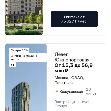
Ипотека от
75 627 ₽/мес.
Скидки 35%
Левел
Скидки на машино-
Южнопортовая
места
От 15,3 до 56,8
+1
млн ₽
Москва, ЮВАО,
Печатники
10
Кожуховская
минут
Застройщик «Level
Group»