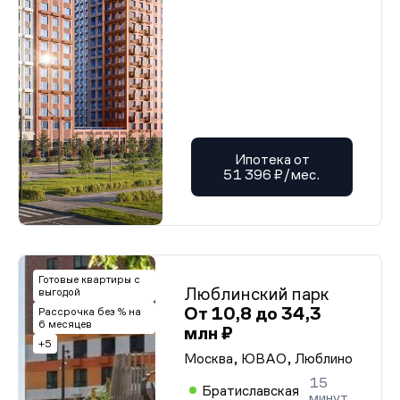
Ипотека от
51 396 ₽/мес.
Готовые квартиры с
Люблинский парк
выгодой
От 10,8 до 34,3
Рассрочка без % на
6 месяцев
млн ₽
+5
Москва, ЮВАО, Люблино
15
Братиславская
минут