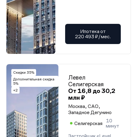
Ипотека от
220 493 ₽/мес.
Скидки 35%
Левел
Дополнительная скидка
Селигерская
5%
От 16,8 до 30,2
+2
млн ₽
Москва, САО,
Западное Дегунино
10
Селигерская
минут
Застройщик «Level