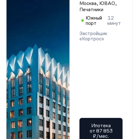
Москва, ЮВАО,
Печатники
Южный
12
порт
минут
Застройщик
«Кортрос»
Ипотека
от 87 853
₽/мес.