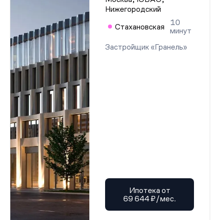
Разрешение на строительство (этап 1.1)
Нижегородский
10
Стахановская
минут
Застройщик «Гранель»
Ипотека от
69 644 ₽/мес.