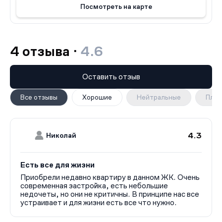
Посмотреть на карте
Москве. Не упустите возможность приобрести
квартиру в этом престижном комплексе.
Дополнительную информацию о покупке квартир в
«Левел Южнопортовая» можно найти у застройщика.
4 отзыва ·
4.6
Оставить отзыв
Все отзывы
Хорошие
Нейтральные
Плох
4.3
Николай
Есть все для жизни
Приобрели недавно квартиру в данном ЖК. Очень
современная застройка, есть небольшие
недочеты, но они не критичны. В принципе нас все
устраивает и для жизни есть все что нужно.