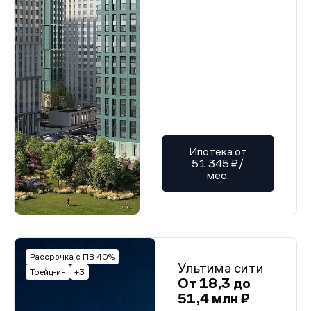
Ипотека от
51 345 ₽/
мес.
Рассрочка с ПВ 40%
Ультима сити
Трейд-ин
+3
От 18,3 до
51,4 млн ₽