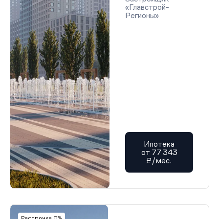
«Главстрой-
Регионы»
Ипотека
от 77 343
₽/мес.
Рассрочка 0%