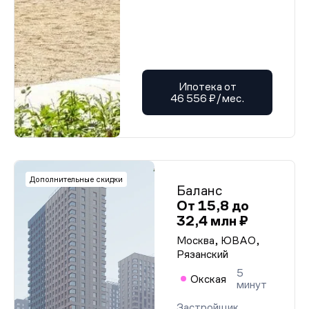
Ипотека от
46 556 ₽/мес.
Дополнительные скидки
Баланс
От 15,8 до
32,4 млн ₽
Москва, ЮВАО,
Рязанский
5
Окская
минут
Застройщик