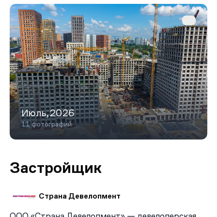
минут на автобусе. На автомобиле за 15 минут можно
доехать до Третьего транспортного кольца по
проспекту Андропова, за 16 минут — до музея-
заповедника Царицыно, за 20 минут — до
исторического центра Москвы.
Июль,2026
11 фотографий
Застройщик
Страна Девелопмент
ООО «Страна Девелопмент» — девелоперская