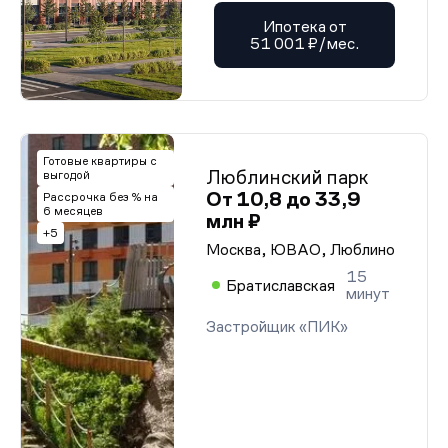
Ипотека от
51 001 ₽/мес.
Готовые квартиры с
Люблинский парк
выгодой
От 10,8 до 33,9
Рассрочка без % на
6 месяцев
млн ₽
+5
Москва, ЮВАО, Люблино
15
Братиславская
минут
Застройщик «ПИК»