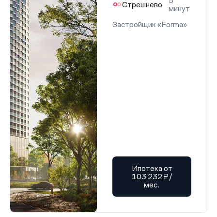
5
Стрешнево
минут
Застройщик «Forma»
Ипотека от
103 232 ₽/
мес.