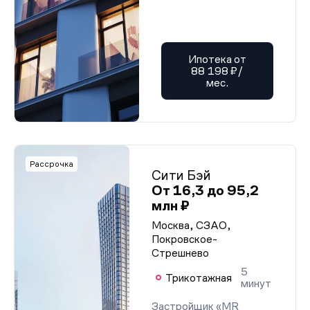
Ипотека от
88 198 ₽/
мес.
Рассрочка
Сити Бэй
От 16,3 до 95,2
млн ₽
Москва, СЗАО,
Покровское-
Стрешнево
5
Трикотажная
минут
Застройщик «MR