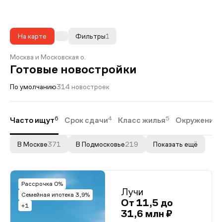
На карте
Фильтры
1
Москва и Московская о.
Готовые новостройки
По умолчанию
314 новостроек
6
4
5
2
Часто ищут
Срок сдачи
Класс жилья
Окружение
В Москве
371
В Подмосковье
219
Показать ещё
Рассрочка 0%
Лучи
Семейная ипотека 3,9%
От 11,5 до
+1
31,6 млн ₽