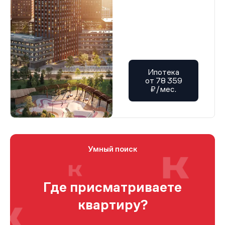
Ипотека
от 78 359
₽/мес.
Умный поиск
Где присматриваете
квартиру?