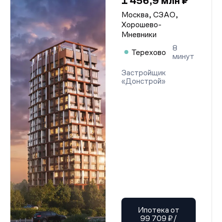
1 456,9 млн ₽
Москва, СЗАО,
Хорошево-
Мневники
8
Терехово
минут
Застройщик
«Донстрой»
Ипотека от
99 709 ₽/