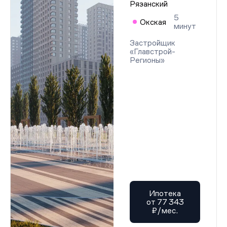
Рязанский
5
Окская
минут
Застройщик
«Главстрой-
Регионы»
Ипотека
от 77 343
₽/мес.