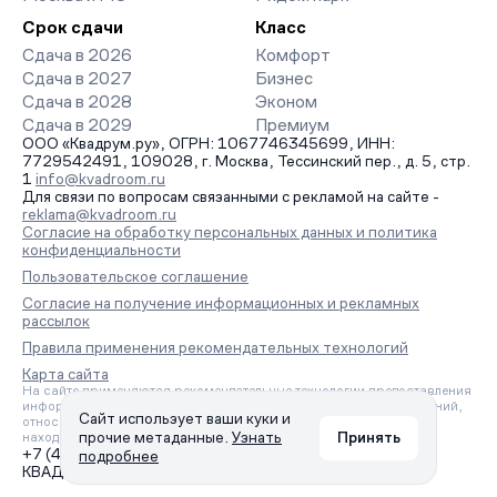
Срок сдачи
Класс
Сдача в 2026
Комфорт
Сдача в 2027
Бизнес
Сдача в 2028
Эконом
Сдача в 2029
Премиум
ООО «Квадрум.ру», ОГРН: 1067746345699, ИНН:
7729542491, 109028, г. Москва, Тессинский пер., д. 5, стр.
1
info@kvadroom.ru
Для связи по вопросам связанными с рекламой на сайте -
reklama@kvadroom.ru
Согласие на обработку персональных данных и политика
конфиденциальности
Пользовательское соглашение
Согласие на получение информационных и рекламных
рассылок
Правила применения рекомендательных технологий
Карта сайта
На сайте применяются рекомендательные технологии предоставления
информации на основе сбора, систематизации и анализа сведений,
Сайт использует ваши куки и
относящихся к предпочтениям пользователей сети «Интернет»,
прочие метаданные.
Узнать
Принять
находящихся на территории Российской Федерации.
+7 (495) 157-88-80
подробнее
КВАДРУМ © 2006 – 2026. Все права защищены.