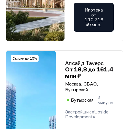
Ипотека
от
112 716
₽/мес.
Скидки до 15%
Апсайд Тауерс
От 18,8 до 161,4
млн ₽
Москва, СВАО,
Бутырский
3
Бутырская
минуты
Застройщик «Upside
Development»