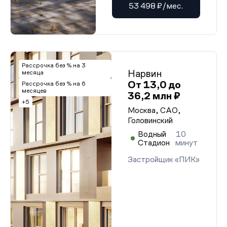
53 498 ₽/мес.
Рассрочка без % на 3
Нарвин
месяца
От 13,0 до
Рассрочка без % на 6
месяцев
36,2 млн ₽
+5
Москва, САО,
Головинский
Водный
10
Стадион
минут
Застройщик «ПИК»