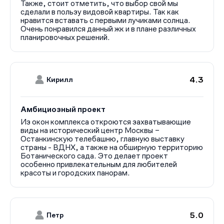
Также, стоит отметить, что выбор свой мы
В ЖК Апсайд Тауерс будет более 200 вариантов
сделали в пользу видовой квартиры. Так как
планировочных решений и широкий выбор квартир с
нравится вставать с первыми лучиками солнца.
панорамными видами на Москву и её
Очень понравился данный жк и в плане различных
достопримечательности: ВДНХ, Останкинскую башню,
планировочных решений.
деловой центр «Москва-Сити», Ботанический сад и
парк Сокольники.
Жилой фонд включает в себя самые разнообразные
решения — от студий до пентхаусов. Площадь квартир
4.3
Кирилл
варьируется от 22 до 114 кв. метров. В большинстве
лотов есть хотя бы одна мастер-спальня и просторная
Амбициозный проект
кухня-гостиная, также в квартирах предусмотрены
ниши для встраиваемых систем хранения и гардеробные
Из окон комплекса откроются захватывающие
виды на исторический центр Москвы –
комнаты. Отделка предлагается в двух вариантах —
Останкинскую телебашню, главную выставку
предчистовая или дизайнерская.
страны - ВДНХ, а также на обширную территорию
На момент написания обзора (сентябрь 2024 года)
Ботанического сада. Это делает проект
продажи открыты в 4 корпусах из 5 — в башнях
особенно привлекательным для любителей
«Атлас», «Олимп», «Эверест» и «Монблан». Цены на
красоты и городских панорам.
недвижимость в «Апсайд Тауэрс» стартуют от 13,7
млн рублей и достигают 50,1 млн рублей.
Расположение
ЖК Апсайд Тауерс расположен на Огородном проезде,
5.0
Петр