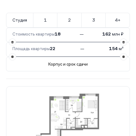
Студия
1
2
3
4+
Стоимость квартиры
18
—
162
млн ₽
Площадь квартиры
22
—
154
м²
Корпус и срок сдачи
Все корпуса
Эльбрус
126 кв.
Сдан
Атлас
83 кв.