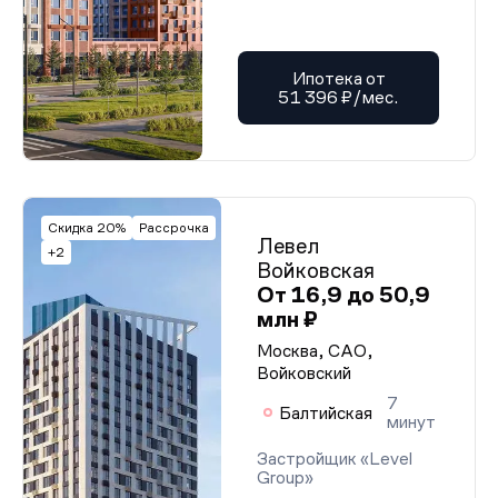
Ипотека от
51 396 ₽/мес.
Скидка 20%
Рассрочка
Левел
+2
Войковская
От 16,9 до 50,9
млн ₽
Москва, САО,
Войковский
7
Балтийская
минут
Застройщик «Level
Group»