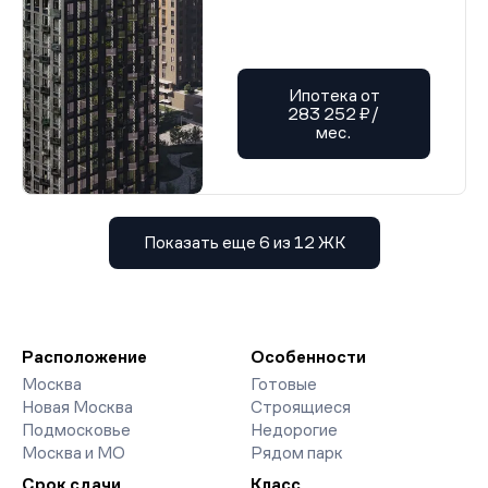
Ипотека от
283 252 ₽/
мес.
Показать еще 6 из 12 ЖК
Расположение
Особенности
Москва
Готовые
Новая Москва
Строящиеся
Подмосковье
Недорогие
Москва и МО
Рядом парк
Срок сдачи
Класс