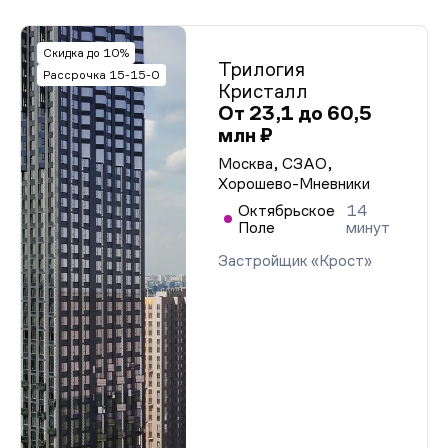
Скидка до 10%
Трилогия
Рассрочка 15-15-0
Кристалл
От 23,1 до 60,5
млн ₽
Москва, СЗАО,
Хорошево-Мневники
Октябрьское
14
Поле
минут
Застройщик «Крост»