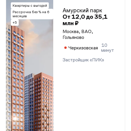
Квартиры с выгодой
Амурский парк
Рассрочка без % на 6
От 12,0 до 35,1
месяцев
млн ₽
+5
Москва, ВАО,
Гольяново
10
Черкизовская
минут
Застройщик «ПИК»