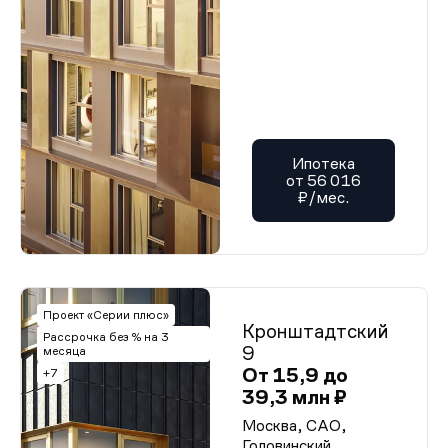
Ипотека
от 56 016
₽/мес.
Проект «Серии плюс»
Кронштадтский
Рассрочка без % на 3
9
месяца
От 15,9 до
+7
39,3 млн ₽
Москва, САО,
Головинский