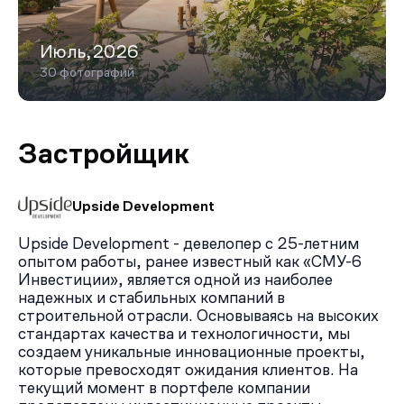
оборудованием, всесезонное барбекю-патио, спа-
центр и смотровые террасы.
Июль,2026
Собственный образовательный кластер комплекса
будет включать школу на 325 мест и детский сад на
30 фотографий
125 мест. Образовательные учреждения будут
муниципальными.
Кроме того 15 000 кв. метров будет отведено под
Застройщик
коммерцию, чтобы у жителей комплекса не только были
в 5-минутной доступности необходимые магазины и
сервисы, но и было пространство для реализации
собственных бизнес-идей.
Upside Development
Плюсы и минусы
Жилой комплекс отличается насыщенной внутренней
Upside Development - девелопер с 25-летним
опытом работы, ранее известный как «СМУ-6
инфраструктурой, авторской архитектурной
Инвестиции», является одной из наиболее
концепцией и удобным расположением на карте
надежных и стабильных компаний в
столицы. Среди его плюсов также разнообразие
строительной отрасли. Основываясь на высоких
планировочных решений и возможность выбирать
стандартах качества и технологичности, мы
формат отделки.
создаем уникальные инновационные проекты,
Минус (традиционный для новостроек Москвы) —
которые превосходят ожидания клиентов. На
недостаточное количество мест в паркинге и
текущий момент в портфеле компании
практически полное отсутствие гостевых мест для