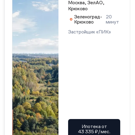
Москва, ЗелАО,
Крюково
Зеленоград-
20
Крюково
минут
Застройщик «ПИК»
Ипотека от
43 335 ₽/мес.