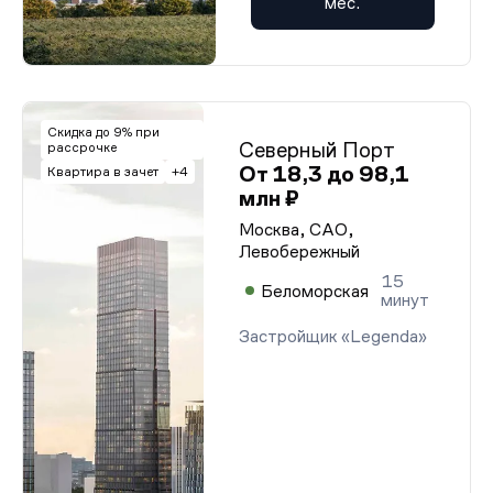
мес.
Скидка до 9% при
Северный Порт
рассрочке
От 18,3 до 98,1
Квар­ти­ра в за­чет
+4
млн ₽
Москва, САО,
Левобережный
15
Беломорская
минут
Застройщик «Legenda»