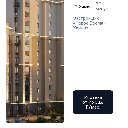
30
Химки
минут
Застройщик
«Новое Время -
Химки»
Ипотека
от 73 018
₽/мес.