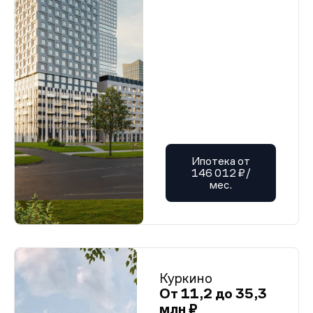
Ипотека от
146 012 ₽/
мес.
Куркино
От 11,2 до 35,3
млн ₽