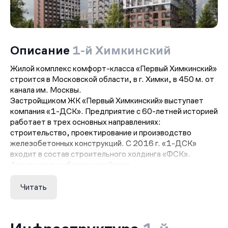
Описание
1-й Химкинский
Жилой комплекс комфорт-класса «Первый Химкинский»
строится в Московской области, в г. Химки, в 450 м. от
канала им. Москвы.
Застройщиком ЖК «Первый Химкинский» выступает
компания «1-ДСК». Предприятие с 60-летней историей
работает в трех основных направлениях:
строительство, проектирование и производство
железобетонных конструкций. С 2016 г. «1-ДСК»
входит в состав строительного холдинга «ФСК».
Архитектура и благоустройство
На участке площадью 115 га между Химкинским лесом
и каналом им. Москвы «1-ДСК» планирует построить
Читать
36 корпусов высотой от 4 до 17 этажей — это и будет
ЖК «Первый Химкинский». Все здания в проекте
возводятся по монолитно-кирпичной технологии. На