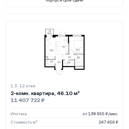
Все корпуса
1.3
26 кв.
IV кв. 2026
1.4
86 кв.
II 
1.3 · 12 этаж
2-комн. квартира, 46.10 м²
11 407 722 ₽
Ипотека
от 138 955 ₽/мес.
Стоимость м²
247 456 ₽