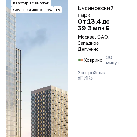
Квартиры с выгодой
Бусиновский
Семейная ипотека 6%
+8
парк
От 13,4 до
39,3 млн ₽
Москва, САО,
Западное
Дегунино
20
Ховрино
минут
Застройщик
«ПИК»