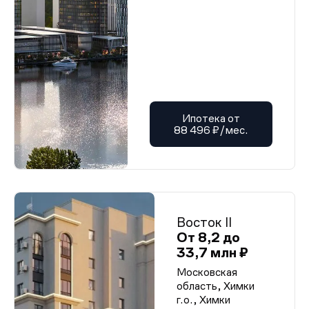
Ипотека от
88 496 ₽/мес.
Восток II
От 8,2 до
33,7 млн ₽
Московская
область, Химки
г.о., Химки