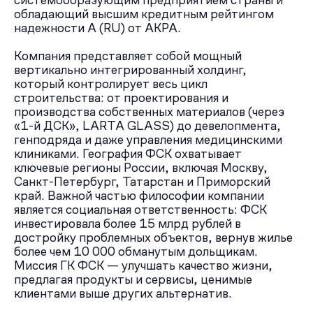
системообразующим предприятием страны и
стеной для скалолазания.
обладающий высшим кредитным рейтингом
Жителям комплекса будут доступны десятки видов
надежности А (RU) от АКРА.
спорта, в том числе водных. На канале им. Москвы
можно купаться, заниматься сап-серфингом или
Компания представляет собой мощный
кататься на водных лыжах, в Химкинском лесу
вертикально интегрированный холдинг,
устраивать прогулки, пробежки, соревнования по
который контролирует весь цикл
спортивному ориентированию, на территории
строительства: от проектирования и
комплекса — играть в баскетбол, футбол и даже
производства собственных материалов (через
шахматы.
«1-й ДСК», LARTA GLASS) до девелопмента,
Плюсы и минусы
генподряда и даже управления медицинскими
ЖК «Первый Химкинский» — это мини-город от
клиниками. География ФСК охватывает
надежного застройщика «1-ДСК». Среди главных
ключевые регионы России, включая Москву,
преимуществ проекта — природное окружение,
Санкт-Петербург, Татарстан и Приморский
близость леса и водоема, хорошая экология, богатая
край. Важной частью философии компании
внутренняя инфраструктура, широкие возможности для
является социальная ответственность: ФСК
спорта и досуга для детей и взрослых. Также стоит
инвестировала более 15 млрд рублей в
отметить современную инфраструктуру и
достройку проблемных объектов, вернув жилье
эргономичные планировочные решения для любого
более чем 10 000 обманутым дольщикам.
Миссия ГК ФСК — улучшать качество жизни,
состава семьи.
предлагая продукты и сервисы, ценимые
Единственным недостатком для тех, кто планирует
клиентами выше других альтернатив.
жить в «Первом Химкинском», но при этом работать в
Москве, будет дорога до столицы. В пешей