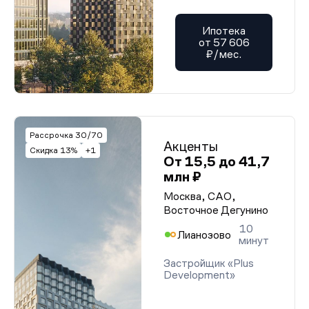
Ипотека
от 57 606
₽/мес.
Рассрочка 30/70
Акценты
Скидка 13%
+1
От 15,5 до 41,7
млн ₽
Москва, САО,
Восточное Дегунино
10
Лианозово
минут
Застройщик «Plus
Development»