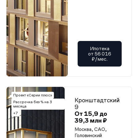
Ипотека
от 56 016
₽/мес.
Проект «Серии плюс»
Кронштадтский
Рассрочка без % на 3
9
месяца
От 15,9 до
+7
39,3 млн ₽
Москва, САО,
Головинский