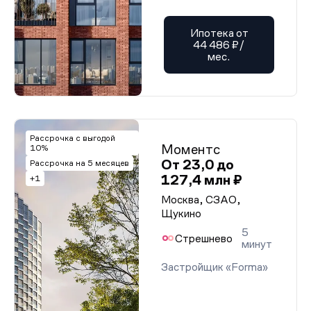
Ипотека от
44 486 ₽/
мес.
Рассрочка с выгодой
Моментс
10%
От 23,0 до
Рассрочка на 5 месяцев
127,4 млн ₽
+1
Москва, СЗАО,
Щукино
5
Стрешнево
минут
Застройщик «Forma»