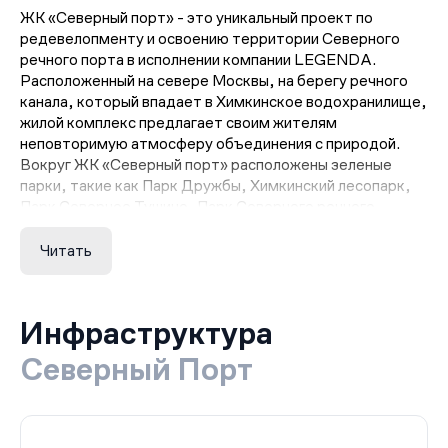
ЖК «Северный порт» - это уникальный проект по
редевелопменту и освоению территории Северного
речного порта в исполнении компании LEGENDA.
Расположенный на севере Москвы, на берегу речного
канала, который впадает в Химкинское водохранилище,
жилой комплекс предлагает своим жителям
неповторимую атмосферу объединения с природой.
Вокруг ЖК «Северный порт» расположены зеленые
парки, такие как Парк Дружбы, Химкинский лесопарк,
Парк Северное Тушино, Парк Северного речного
вокзала, Левобережный парк, что создает уникальные
условия для активного отдыха и занятий спортом.
Читать
Wellness-инфраструктура комплекса предлагает
выделенные пешеходные и беговые маршруты, дорожки
для велосипедов и самокатов, национальный теннисный
Инфраструктура
центр, волейбольный центр, водный стадион, яхт-клуб
и приватный пляж.
Северный Порт
ЖК «Северный порт» выполнен в виде трех очередей.
Первая очередь включает в себя три корпуса
переменной этажности (34, 19 и 58 этажей) с общим
количеством 1172 квартир, а также двухуровневый