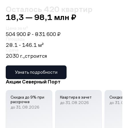
Осталось 420 квартир
18,3 — 98,1 млн ₽
Цена за м²
504 900 ₽
- 831 600 ₽
Площадь
28.1 - 146.1 м²
Сдача
2030 г.,
строится
Узнать подробности
Акции Северный Порт
Скидка до 9% при
Квар­ти­ра в за­чет
Скидка д
рассрочке
до 31.08.2026
до 31.08
до 31.08.2026