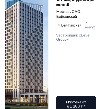
млн ₽
Москва, САО,
Войковский
7
Балтийская
минут
Застройщик «Level
Group»
Ипотека от
81 286 ₽/