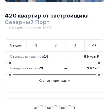
420 квартир от застройщика
Северный Порт
Цены действительны на 10.08
Студия
1
2
3
4+
Стоимость квартиры
18
—
99
млн ₽
Площадь квартиры
28
—
147
м²
Корпус и срок сдачи
Все корпуса
7.1
23 кв.
I кв. 2028
7.2
3 кв.
I кв. 