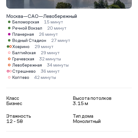
Москва
—
САО
—
Левобережный
Беломорская
15 минут
Речной Вокзал
20 минут
Планерная
26 минут
Водный Стадион
27 минут
Ховрино
29 минут
Балтийская
29 минут
Грачевская
32 минуты
Левобережная
34 минуты
Стрешнево
36 минут
Коптево
42 минуты
Класс
Высота потолков
Бизнес
3.15 м
Этажность
Тип дома
12 - 58
Монолитный