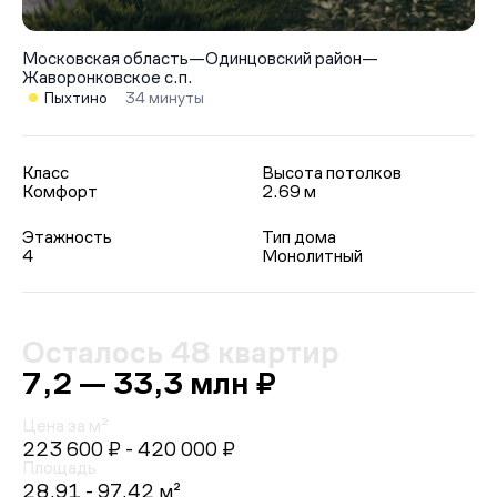
Московская область
—
Одинцовский район
—
Жаворонковское с.п.
Пыхтино
34 минуты
Класс
Высота потолков
Комфорт
2.69 м
Этажность
Тип дома
4
Монолитный
Осталось 48 квартир
7,2 — 33,3 млн ₽
Цена за м²
223 600 ₽
- 420 000 ₽
Площадь
28.91 - 97.42 м²