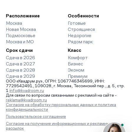
Расположение
Особенности
Москва
Готовые
Новая Москва
Строящиеся
Подмосковье
Недорогие
Москва и МО
Рядом парк
Срок сдачи
Класс
Сдача в 2026
Комфорт
Сдача в 2027
Бизнес
Сдача в 2028
Эконом
Сдача в 2029
Премиум
ООО «Квадрум.ру», ОГРН: 1067746345699, ИНН:
7729542491, 109028, г. Москва, Тессинский пер., д. 5, стр.
1
info@kvadroom.ru
Для связи по вопросам связанными с рекламой на сайте -
reklama@kvadroom.ru
Согласие на обработку персональных данных и политика
конфиденциальности
Пользовательское соглашение
Согласие на получение информационных и рекламных
рассылок