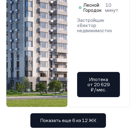
Лесной
10
Городок
минут
Застройщик
«Вектор
недвижимости»
Ипотека
от 20 629
₽/мес.
Показать еще 6 из 12 ЖК