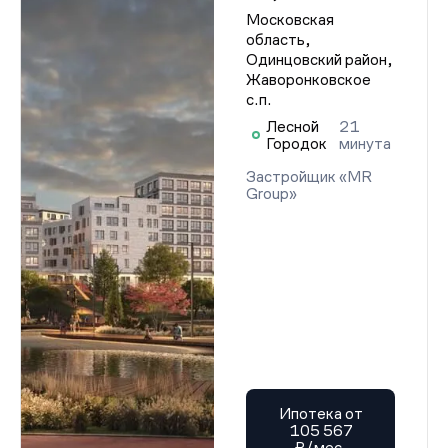
Московская
область,
Одинцовский район,
Жаворонковское
с.п.
Лесной
21
Городок
минута
Застройщик «MR
Group»
Ипотека от
105 567
₽/мес.