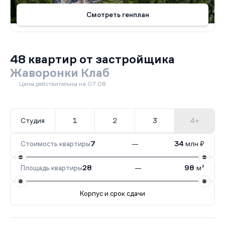
Смотреть генплан
48 квартир от застройщика
Жаворонки Клаб
Цены действительны на 07.08
Студия
1
2
3
4+
Стоимость квартиры
7
—
34
млн ₽
Площадь квартиры
28
—
98
м²
Корпус и срок сдачи
Все корпуса
3Б
19 кв.
Сдан
6А
16 кв.
IV кв. 202