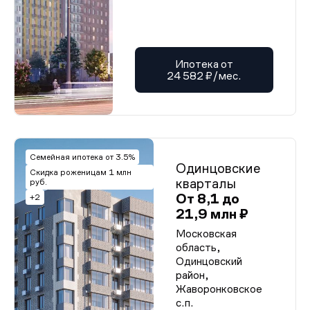
Ипотека от
24 582 ₽/мес.
Семейная ипотека от 3.5%
Одинцовские
Скидка роженицам 1 млн
кварталы
руб.
От 8,1 до
+2
21,9 млн ₽
Московская
область,
Одинцовский
район,
Жаворонковское
с.п.