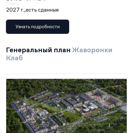
Сдача
2027 г.,
есть сданные
Узнать подробности
Генеральный план
Жаворонки
Клаб