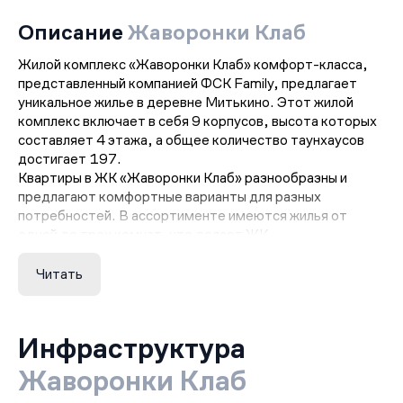
Описание
Жаворонки Клаб
Жилой комплекс «Жаворонки Клаб» комфорт-класса,
представленный компанией ФСК Family, предлагает
уникальное жилье в деревне Митькино. Этот жилой
комплекс включает в себя 9 корпусов, высота которых
составляет 4 этажа, а общее количество таунхаусов
достигает 197.
Квартиры в ЖК «Жаворонки Клаб» разнообразны и
предлагают комфортные варианты для разных
потребностей. В ассортименте имеются жилья от
одной до трех комнат, что делает ЖК
привлекательным для различных категорий жильцов.
Особенностью недвижимости в данном жилом
Читать
комплексе являются квартиры с отдельным входом с
первого этажа. Кроме того, доступны двухуровневые
жилое пространство, панорамные окна, придающие
Инфраструктура
особый шарм и светлость интерьеру, а также
оборудованные выходы на крышу.
Жаворонки Клаб
Вариативность предложений включает в себя white box