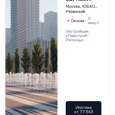
Москва, ЮВАО,
Рязанский
5
Окская
минут
Застройщик
«Главстрой-
Регионы»
Ипотека
от 77 343