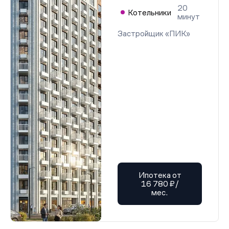
20
Котельники
минут
Застройщик «ПИК»
Ипотека от
16 780 ₽/
мес.