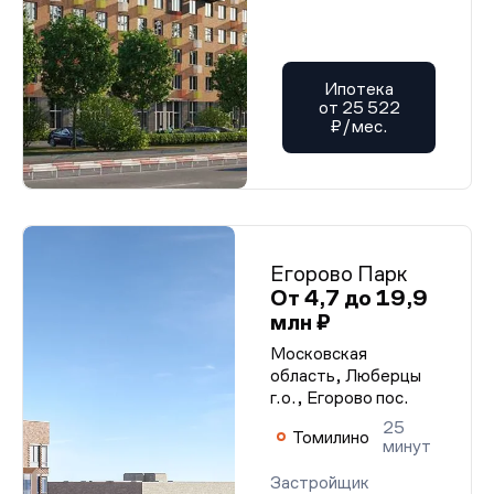
Ипотека
от 25 522
₽/мес.
Егорово Парк
От 4,7 до 19,9
млн ₽
Московская
область, Люберцы
г.о., Егорово пос.
25
Томилино
минут
Застройщик