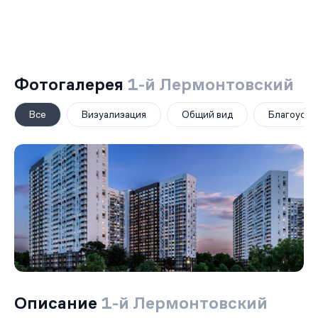
Фотогалерея
1-й Лермонтовский
Все
Визуализация
Общий вид
Благоустр
Описание
1-й Лермонтовский