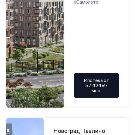
«Самолет»
Ипотека от
57 424 ₽/
мес.
Новоград Павлино