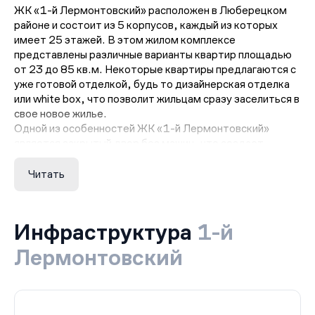
ЖК «1-й Лермонтовский» расположен в Люберецком
районе и состоит из 5 корпусов, каждый из которых
имеет 25 этажей. В этом жилом комплексе
представлены различные варианты квартир площадью
от 23 до 85 кв.м. Некоторые квартиры предлагаются с
уже готовой отделкой, будь то дизайнерская отделка
или white box, что позволит жильцам сразу заселиться в
свое новое жилье.
Одной из особенностей ЖК «1-й Лермонтовский»
является закрытый двор без машин, что создает
уютную и безопасную атмосферу для жителей.
Комплекс также предлагает инфраструктуру для
Читать
детей, включающую школу на 1500 мест и детский сад
на 560 мест.
Квартиры в ЖК «1-й Лермонтовский» имеют площадь
Инфраструктура
1-й
от 24 до 109 кв.м. и могут быть оснащены балконами
или лоджиями. Кроме того, комплекс предлагает
Лермонтовский
систему «Умная квартира», что позволяет жильцам
наслаждаться современными техническими
удобствами и автоматизацией.
Приобретение квартиры в ЖК «1-й Лермонтовский»