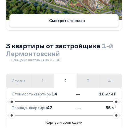
Смотреть генплан
3 квартиры от застройщика
1-й
Лермонтовский
Цены действительны на 07.08
Студия
1
2
3
4+
Стоимость квартиры
14
—
16
млн ₽
Площадь квартиры
47
—
55
м²
Корпус и срок сдачи
Все корпуса
4.1
1 кв.
Сдан
5.1
2 кв.
Сдан