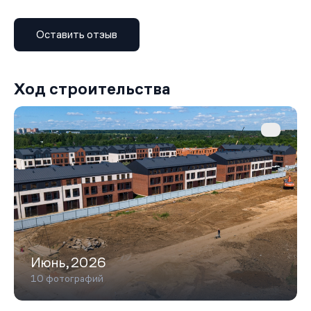
Комплекс будет огорожен по периметру, а система
пропусков на въезде гарантирует безопасность
Оставить отзыв
жителей. На первом этаже входной группы находятся
ресепшн, офис продаж, зона ожидания, игровая
комната и две переговорные. На втором этаже —
тренажёрный зал и помещение управляющей компании.
Ход строительства
В планах развития — строительство школы на 350
учащихся и детского сада на 170 воспитанников. Также
заявлены торговая галерея с коммерческими
помещениями и соседский центр, включающий
коворкинг, тренажёрный зал, сауну, детскую комнату и
кафе.
Среди элементов инфраструктуры — пруд с
собственным пляжем, который зимой превращается в
каток. У пруда берёт начало прогулочный бульвар
протяжённостью 1,8 км, ведущий в лесную зону с
ручьём. Запроектированы зоны воркаута, скейт-парк,
спортивные площадки, беговые дорожки под открытым
Июнь,2026
небом, а также сухой фонтан. Для детей оборудованы
10 фотографий
тематические площадки в морском стиле с
корабельными песочницами и парусными сетками.