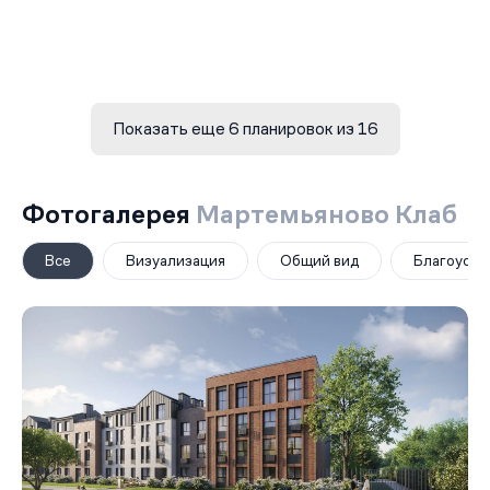
Показать еще 6 планировок из 16
Фотогалерея
Мартемьяново Клаб
Все
Визуализация
Общий вид
Благоустр