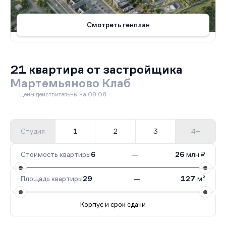
Смотреть генплан
21 квартира от застройщика
Мартемьяново Клаб
Цены действительны на 08.08
Студия
1
2
3
4+
Стоимость квартиры
6
—
26
млн ₽
Площадь квартиры
29
—
127
м²
Корпус и срок сдачи
Все корпуса
2
9 кв.
IV кв. 2026
1
12 кв.
IV кв. 2