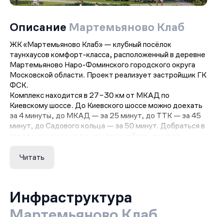
Описание
Мартемьяново Клаб
ЖК «Мартемьяново Клаб» — клубный посёлок
таунхаусов комфорт-класса, расположенный в деревне
Мартемьяново Наро-Фоминского городского округа
Московской области. Проект реализует застройщик ГК
ФСК.
Комплекс находится в 27–30 км от МКАД по
Киевскому шоссе. До Киевского шоссе можно доехать
за 4 минуты, до МКАД — за 25 минут, до ТТК — за 45
минут, до Садового кольца — за 50 минут. Добраться в
город можно как на личном автомобиле, так и на
общественном транспорте до станций метро
«Саларьево» и «Внуково». До станции метро
Читать
«Саларьево» — 25 минут, до станции МЦД-4
«Апрелевка» — 10 минут, до остановок общественного
транспорта — 8 минут пешком.
Инфраструктура
Общая площадь комплекса составит 136 тысяч м².
Проект будет сдаваться в 5 очередей. Первая очередь
Мартемьяново Клаб