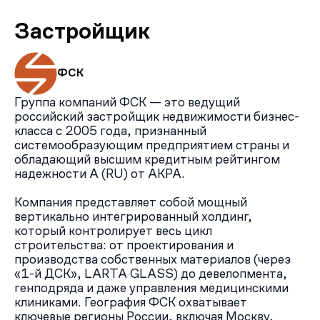
К домам будут подведены центральные коммуникации:
электричество (до 15 кВт), водоснабжение,
Застройщик
канализация и газ. Квартал будет подключён к
ширококанальной оптоволоконной сети.
ФСК
Группа компаний ФСК — это ведущий
российский застройщик недвижимости бизнес-
класса с 2005 года, признанный
системообразующим предприятием страны и
обладающий высшим кредитным рейтингом
надежности А (RU) от АКРА.
Компания представляет собой мощный
вертикально интегрированный холдинг,
который контролирует весь цикл
строительства: от проектирования и
производства собственных материалов (через
«1-й ДСК», LARTA GLASS) до девелопмента,
генподряда и даже управления медицинскими
клиниками. География ФСК охватывает
ключевые регионы России, включая Москву,