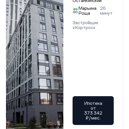
Останкинский
Марьина
26
Роща
минут
Застройщик
«Кортрос»
Ипотека
от
373 342
₽/мес.