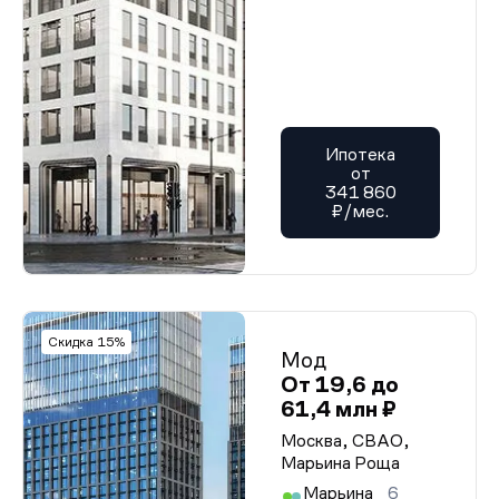
Ипотека
от
341 860
₽/мес.
Скидка 15%
Мод
От 19,6 до
61,4 млн ₽
Москва, СВАО,
Марьина Роща
Марьина
6