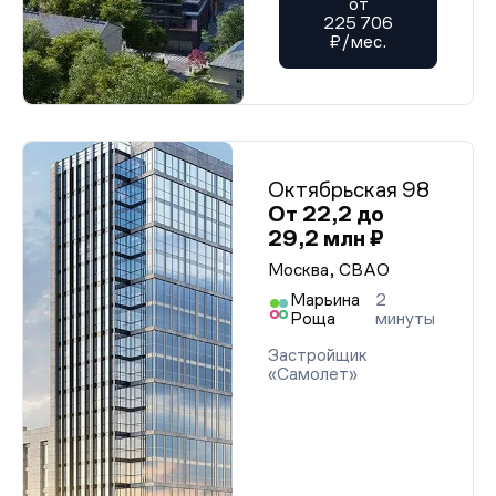
от
225 706
₽/мес.
Октябрьская 98
От 22,2 до
29,2 млн ₽
Москва, СВАО
Марьина
2
Роща
минуты
Застройщик
«Самолет»