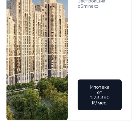
Застройщик
«Sminex»
Ипотека
от
173 390
₽/мес.