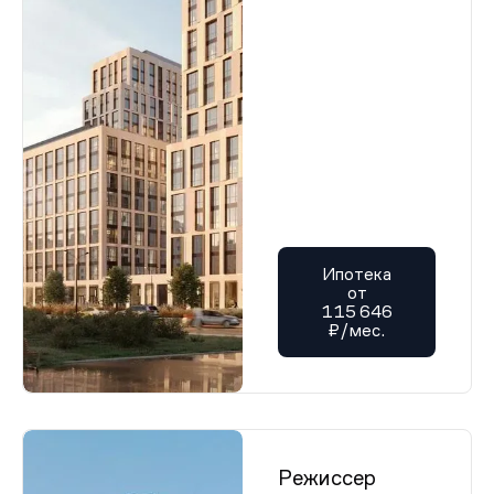
Ипотека
от
115 646
₽/мес.
Режиссер