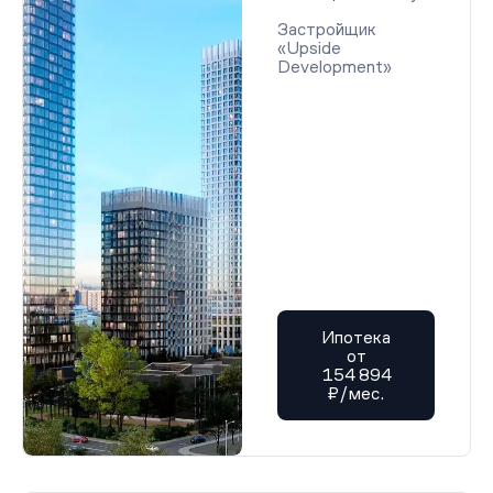
Застройщик
«Upside
Development»
Ипотека
от
154 894
₽/мес.