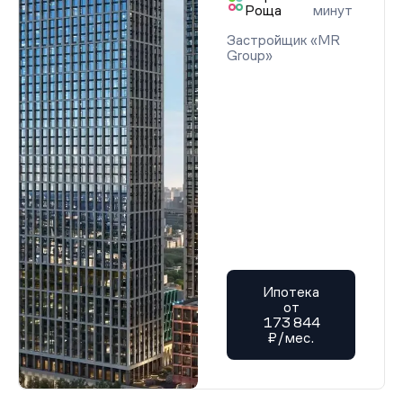
Роща
минут
Застройщик «MR
Group»
Ипотека
от
173 844
₽/мес.