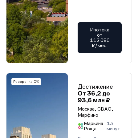
Ипотека
от
112 086
₽/мес.
Рассрочка 0%
Достижение
От 36,2 до
93,6 млн ₽
Москва, СВАО,
Марфино
Марьина
13
Роща
минут