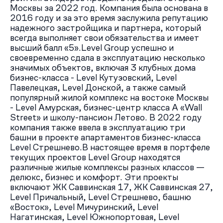
видеодомофон.
Москвы за 2022 год. Компания была основана в
2016 году и за это время заслужила репутацию
надежного застройщика и партнера, который
всегда выполняет свои обязательства и имеет
высший балл «5».Level Group успешно и
своевременно сдала в эксплуатацию несколько
значимых объектов, включая 3 клубных дома
бизнес-класса - Level Кутузовский, Level
Павелецкая, Level Донской, а также самый
популярный жилой комплекс на востоке Москвы
- Level Амурская, бизнес-центр класса А «Wall
Street» и школу-пансион Летово. В 2022 году
компания также ввела в эксплуатацию три
башни в проекте апартаментов бизнес-класса
Level Стрешнево.В настоящее время в портфеле
текущих проектов Level Group находятся
различные жилые комплексы разных классов —
делюкс, бизнес и комфорт. Эти проекты
включают ЖК Саввинская 17, ЖК Саввинская 27,
Level Причальный, Level Стрешнево, башню
«Восток», Level Мичуринский, Level
Нагатинская, Level Южнопортовая, Level