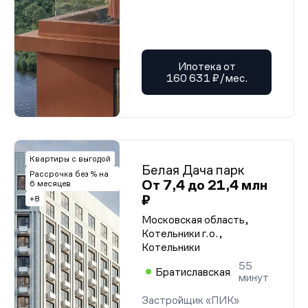
Ипотека от
160 631 ₽/мес.
Квартиры с выгодой
Белая Дача парк
Рассрочка без % на
От 7,4 до 21,4 млн
6 месяцев
₽
+8
Московская область,
Котельники г.о.,
Котельники
55
Братиславская
минут
Застройщик «ПИК»