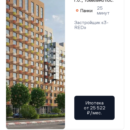
г.о., Томилино пос.
25
Панки
минут
Застройщик «3-
RED»
Ипотека
от 25 522
₽/мес.