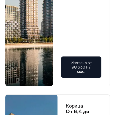
Ипотека от
98 330 ₽/
мес.
Корица
От 6,4 до