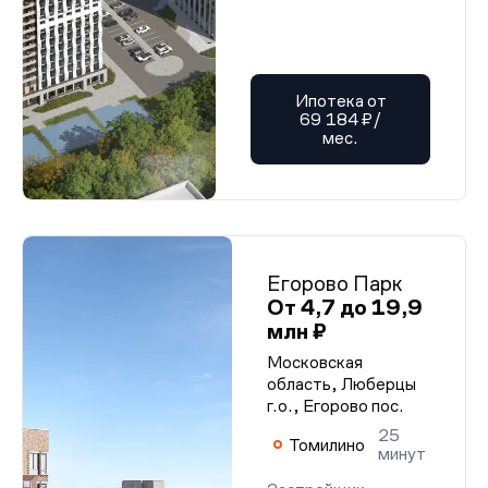
Ипотека от
69 184 ₽/
мес.
Егорово Парк
От 4,7 до 19,9
млн ₽
Московская
область, Люберцы
г.о., Егорово пос.
25
Томилино
минут