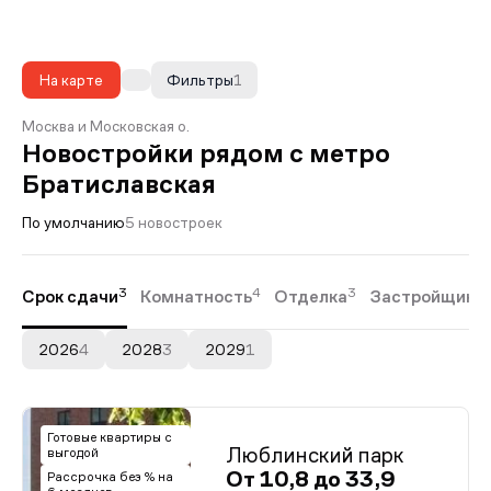
На карте
Фильтры
1
Москва и Московская о.
Новостройки рядом с метро
Братиславская
По умолчанию
5 новостроек
3
4
3
Срок сдачи
Комнатность
Отделка
Застройщики
2026
4
2028
3
2029
1
Готовые квартиры с
Люблинский парк
выгодой
От 10,8 до 33,9
Рассрочка без % на