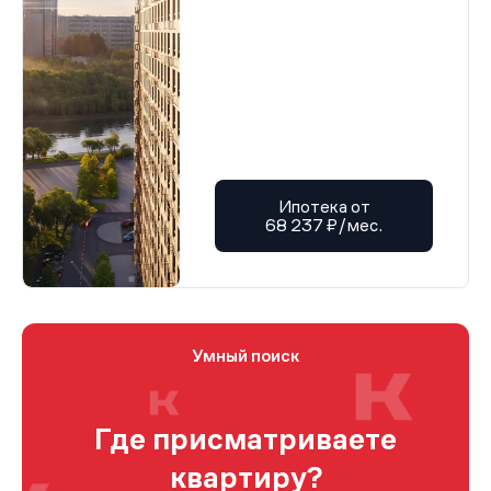
Ипотека от
68 237 ₽/мес.
Умный поиск
Где присматриваете
квартиру?