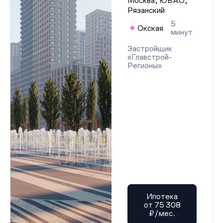
Москва, ЮВАО,
Рязанский
5
Окская
минут
Застройщик
«Главстрой-
Регионы»
Ипотека
от 75 308
₽/мес.