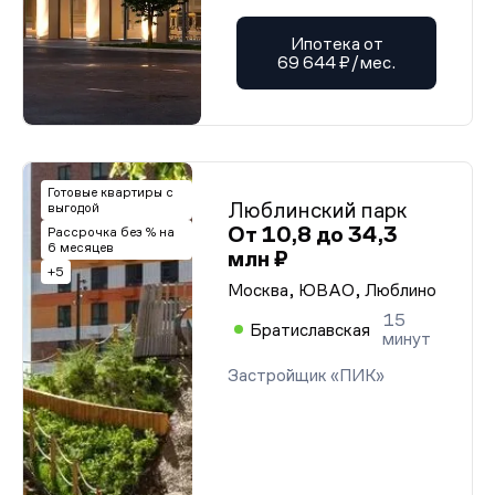
Ипотека от
69 644 ₽/мес.
Готовые квартиры с
Люблинский парк
выгодой
От 10,8 до 34,3
Рассрочка без % на
6 месяцев
млн ₽
+5
Москва, ЮВАО, Люблино
15
Братиславская
минут
Застройщик «ПИК»