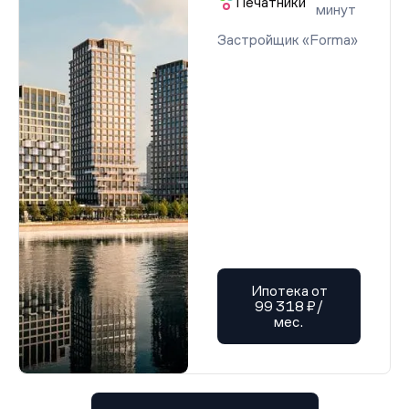
Печатники
минут
Застройщик «Forma»
Ипотека от
99 318 ₽/
мес.