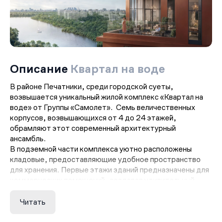
Описание
Квартал на воде
В районе Печатники, среди городской суеты,
возвышается уникальный жилой комплекс «Квартал на
воде» от Группы «Самолет». Семь величественных
корпусов, возвышающихся от 4 до 24 этажей,
обрамляют этот современный архитектурный
ансамбль.
В подземной части комплекса уютно расположены
кладовые, предоставляющие удобное пространство
для хранения. Первые этажи зданий предназначены для
коммерческих помещений, создавая удивительный
микс жилой и бизнес-среды. А на наземной автостоянке
ждут свое место для уютного хранения автомобилей
Читать
будущих обитателей.
ЖК «Квартал на воде» предлагает разнообразные