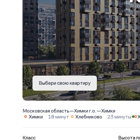
Выбери свою квартиру
Московская область
—
Химки г.о.
—
Химки
Химки
18 минут
Хлебниково
23 минуты
Класс
Высота п