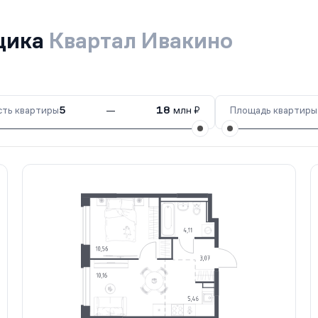
йщика
Квартал Ивакино
ть квартиры
5
—
18
млн ₽
Площадь квартиры