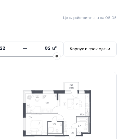
Цены действительны на 08.08
22
—
82
м²
Корпус и срок сдачи