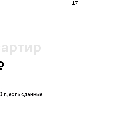
17
вартир
₽
а
 г.,
есть сданные