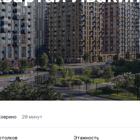
Ховрино
28 минут
отолков
Этажность