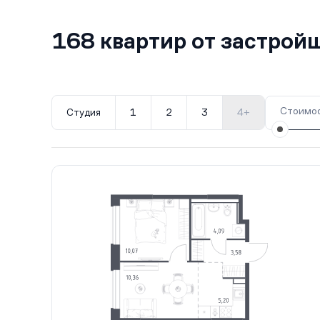
168 квартир от застро
Стоимос
Студия
1
2
3
4+
Все корпуса
5
168 кв.
III кв. 2028