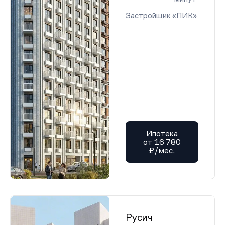
Застройщик «ПИК»
Ипотека
от 16 780
₽/мес.
Русич