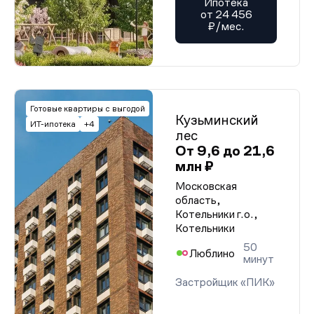
Ипотека
от 24 456
₽/мес.
Готовые квартиры с выгодой
Кузьминский
ИТ-ипотека
+4
лес
От 9,6 до 21,6
млн ₽
Московская
область,
Котельники г.о.,
Котельники
50
Люблино
минут
Застройщик «ПИК»