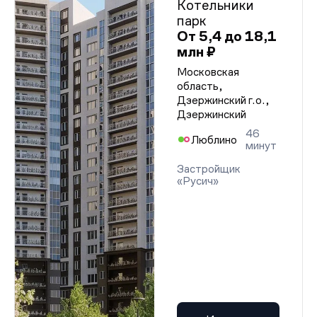
Котельники
парк
От 5,4 до 18,1
млн ₽
Московская
область,
Дзержинский г.о.,
Дзержинский
46
Люблино
минут
Застройщик
«Русич»