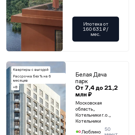
Ипотека от
160 631 ₽/
мес.
Квартиры с выгодой
Белая Дача
Рассрочка без % на 6
парк
месяцев
От 7,4 до 21,2
+8
млн ₽
Московская
область,
Котельники г.о.,
Котельники
50
Люблино
минут