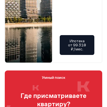
Ипотека
от 99 318
₽/мес.
Умный поиск
Где присматриваете
квартиру?