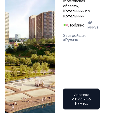
Московская
область,
Котельники г.о.,
Котельники
46
Люблино
минут
Застройщик
«Русич»
Ипотека
от 73 763
₽/мес.