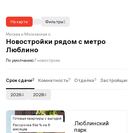
На карте
Фильтры
1
Москва и Московская о.
Новостройки рядом с метро
Люблино
По умолчанию
7 новостроек
2
5
3
Срок сдачи
Комнатность
Отделка
Застройщики
2026
4
2028
4
Готовые квартиры с выгодой
Люблинский
Рассрочка без % на 6
парк
месяцев