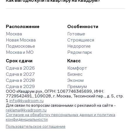
Как выгодно купить квартиру на Квадрум?
ниже прошлого месяца.
доступны отзывы жильцов о качестве строительства,
интерактивный генплан корпусов, сроки сдачи, особенности
Мы работаем без наценок по официальным ценам
благоустройства дворов и паркингов. База обновляется
девелоперов, включая закрытые старты продаж и скидки.
напрямую от застройщиков.
Наш эксперт бесплатно подберет ЖК под ваш бюджет,
организует просмотр и поможет одобрить ипотеку по
Расположение
Особенности
минимальной ставке. Чтобы зафиксировать цену, оставьте
Москва
Готовые
заявку на обратный звонок.
Новая Москва
Строящиеся
Подмосковье
Недорогие
Москва и МО
Рядом парк
Срок сдачи
Класс
Сдача в 2026
Комфорт
Сдача в 2027
Бизнес
Сдача в 2028
Эконом
Сдача в 2029
Премиум
ООО «Квадрум.ру», ОГРН: 1067746345699, ИНН:
7729542491, 109028, г. Москва, Тессинский пер., д. 5, стр.
1
info@kvadroom.ru
Для связи по вопросам связанными с рекламой на сайте -
reklama@kvadroom.ru
Согласие на обработку персональных данных и политика
конфиденциальности
Пользовательское соглашение