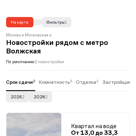
На карте
Фильтры
1
Москва и Московская о.
Новостройки рядом с метро
Волжская
По умолчанию
2 новостройки
2
5
2
Срок сдачи
Комнатность
Отделка
Застройщики
2026
2
2028
2
Квартал на воде
От 13,0 до 33,3