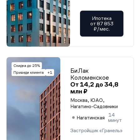
Ипотека
от 87 853
₽/мес.
Скидка до 25%
БиЛак
Приведи клиента
+1
Коломенское
От 14,2 до 34,8
млн ₽
Москва, ЮАО,
Нагатино-Садовники
14
Нагатинская
минут
Застройщик «Гранель»