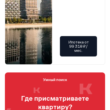
Ипотека от
99 318 ₽/
мес.
Умный поиск
Где присматриваете
квартиру?