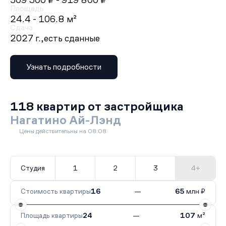
509 300 ₽
- 919 800 ₽
Площадь
24.4 - 106.8 м²
Сдача
2027 г.,
есть сданные
Узнать подробности
118 квартир от застройщика
Нагатино Ай-Лэнд
Цены действительны на 08.08
Студия
1
2
3
4+
Стоимость квартиры
16
—
65
млн ₽
Площадь квартиры
24
—
107
м²