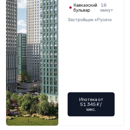
Кавказский
18
бульвар
минут
Застройщик «Русич»
Ипотека от
51 345 ₽/
мес.