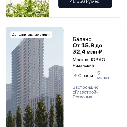
46 556 ₽/мес.
Дополнительные скидки
Баланс
От 15,8 до
32,4 млн ₽
Москва, ЮВАО,
Рязанский
5
Окская
минут
Застройщик
«Главстрой-
Регионы»