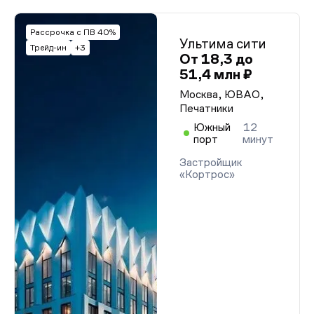
Рассрочка с ПВ 40%
Ультима сити
Трейд-ин
+3
От 18,3 до
51,4 млн ₽
Москва, ЮВАО,
Печатники
Южный
12
порт
минут
Застройщик
«Кортрос»