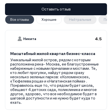
Оставить отзыв
Все отзывы
Хорошие
Нейтральные
Плох
4.5
Никита
Масштабный жилой квартал бизнес-класса
Уникальный жилой остров, рядом с которым
расположена река- Москва, ее благоустроенные
набережные с новыми причалами и мостами. Те,
кто любит прогулки, найдут рядом сразу
несколько зеленых парков: «Коломенское»,
«Тюфелева роща» и «Нагатинская пойма» .
Понравилось еще то, что рядом будет школа,
обещают 4 детских сада, поликлиника и многое
другое, здорово, что все необходимое будет в
шаговой доступности и не нужно будет куда то
ехать.