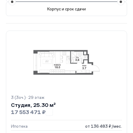
Корпус и срок сдачи
Все корпуса
3 (3оч.)
41 кв.
II кв. 2027
4 (3оч.)
12
3 (3оч.) · 29 этаж
Студия, 25.30 м²
17 553 471 ₽
Ипотека
от 136 483 ₽/мес.