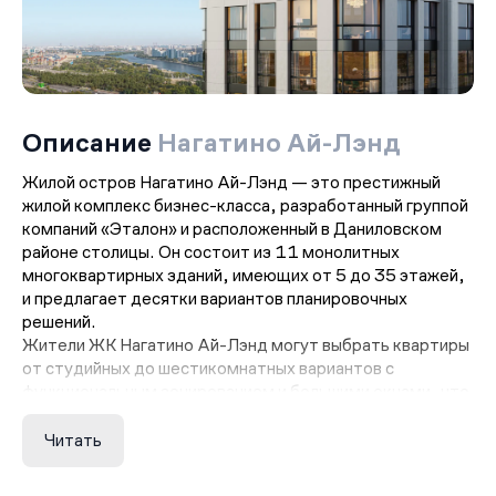
Описание
Нагатино Ай-Лэнд
Жилой остров Нагатино Ай-Лэнд — это престижный
жилой комплекс бизнес-класса, разработанный группой
компаний «Эталон» и расположенный в Даниловском
районе столицы. Он состоит из 11 монолитных
многоквартирных зданий, имеющих от 5 до 35 этажей,
и предлагает десятки вариантов планировочных
решений.
Жители ЖК Нагатино Ай-Лэнд могут выбрать квартиры
от студийных до шестикомнатных вариантов с
функциональным зонированием и большими окнами, что
создает ощущение простора и света. На верхних
этажах зданий расположены видовые пентхаусы с
Читать
потрясающими панорамными видами на окружающую
местность. Они отличаются высотой потолков 3.7