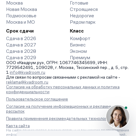
Москва
Готовые
Новая Москва
Строящиеся
Подмосковье
Недорогие
Москва и МО
Рядом парк
Срок сдачи
Класс
Сдача в 2026
Комфорт
Сдача в 2027
Бизнес
Сдача в 2028
Эконом
Сдача в 2029
Премиум
ООО «Квадрум.ру», ОГРН: 1067746345699, ИНН:
7729542491, 109028, г. Москва, Тессинский пер., д. 5, стр.
1
info@kvadroom.ru
Для связи по вопросам связанными с рекламой на сайте -
reklama@kvadroom.ru
Согласие на обработку персональных данных и политика
конфиденциальности
Пользовательское соглашение
Согласие на получение информационных и рекламных
рассылок
Правила применения рекомендательных технологий
Карта сайта
На сайте применяются рекомендательные технологии предоставления
информации на основе сбора, систематизации и анализа сведений,