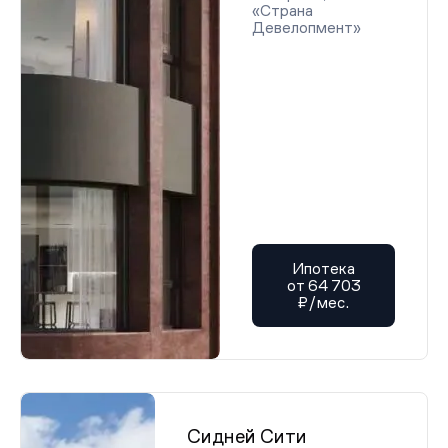
«Страна
Девелопмент»
Ипотека
от 64 703
₽/мес.
Сидней Сити