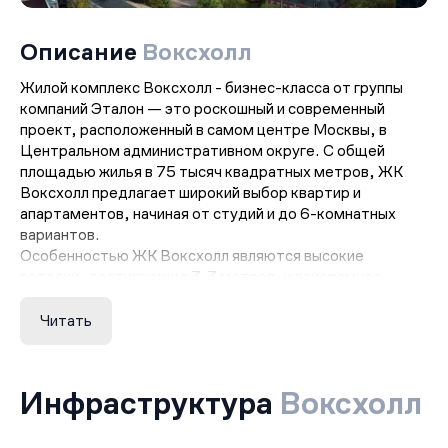
Описание
Воксхолл
Жилой комплекс Воксхолл - бизнес-класса от группы
компаний Эталон — это роскошный и современный
проект, расположенный в самом центре Москвы, в
Центральном административном округе. С общей
площадью жилья в 75 тысяч квадратных метров, ЖК
Воксхолл предлагает широкий выбор квартир и
апартаментов, начиная от студий и до 6-комнатных
вариантов.
Особенностью ЖК Воксхолл являются высокие
потолки, достигающие 3,3 метров, и панорамное
остекление, что создает ощущение простора и света.
Каждая квартира оборудована несколькими санузлами,
Читать
а также ванными и гардеробными комнатами, в которых
также предусмотрены окна. На верхних этажах жилого
комплекса имеются квартиры с 1 или 2
Инфраструктура
Воксхолл
индивидуальными террасами, где можно насладиться
прекрасными видами на город.
Жилой комплекс Воксхолл также предлагает