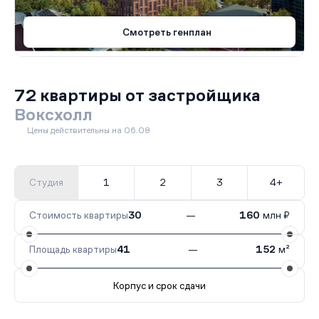
Смотреть генплан
72 квартиры от застройщика
Воксхолл
Цены действительны на 06.08
Студия
1
2
3
4+
Стоимость квартиры
30
—
160
млн ₽
Площадь квартиры
41
—
152
м²
Корпус и срок сдачи
Все корпуса
3
25 кв.
Сдан
2
37 кв.
Сдан