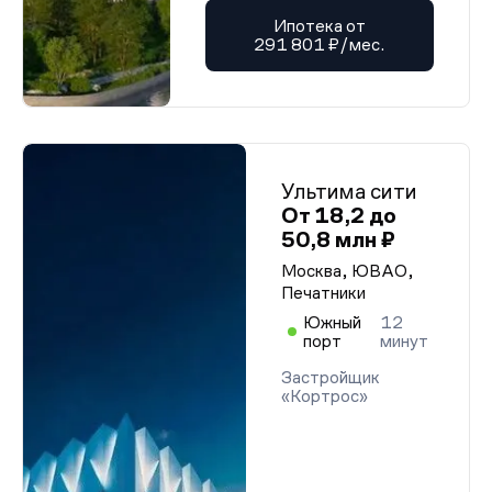
Ипотека от
291 801 ₽/мес.
Ультима сити
От 18,2 до
50,8 млн ₽
Москва, ЮВАО,
Печатники
Южный
12
порт
минут
Застройщик
«Кортрос»