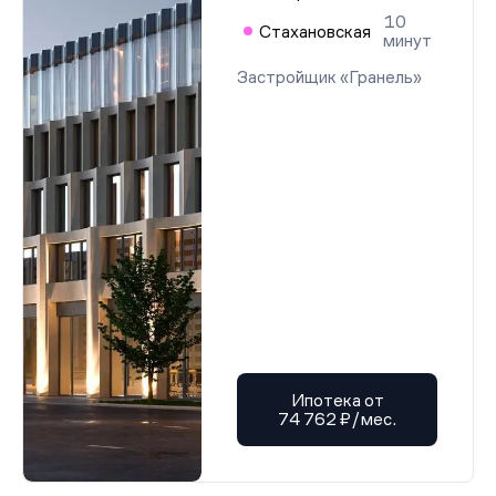
10
Стахановская
минут
Застройщик «Гранель»
Ипотека от
74 762 ₽/мес.