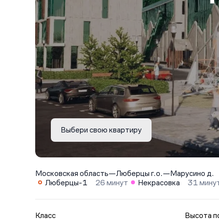
Выбери свою квартиру
Московская область
—
Люберцы г.о.
—
Марусино д.
Люберцы-1
26 минут
Некрасовка
31 мину
Класс
Высота п