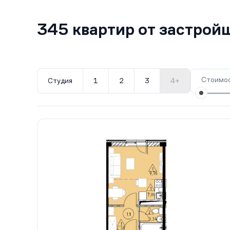
345 квартир от застро
Стоимос
Студия
1
2
3
4+
Все корпуса
1
30 кв.
III кв. 2027
5
31 кв.