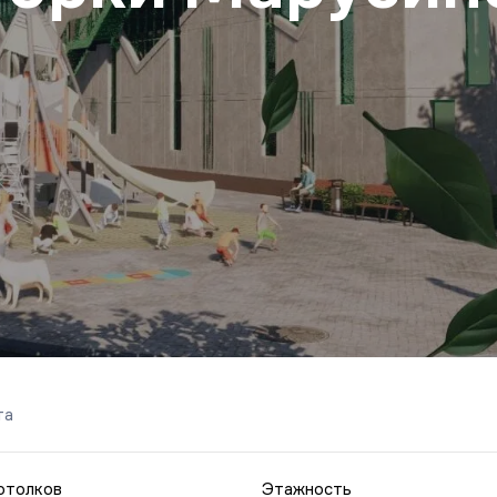
та
отолков
Этажность