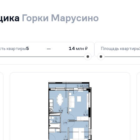
йщика
Горки Марусино
ть квартиры
5
—
14
млн ₽
Площадь квартиры
III кв. 2027
6
35 кв.
III кв. 2027
7
35 кв.
III кв. 2027