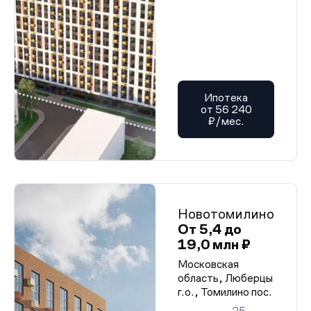
Ипотека
от 56 240
₽/мес.
Новотомилино
От 5,4 до
19,0 млн ₽
Московская
область, Люберцы
г.о., Томилино пос.
25