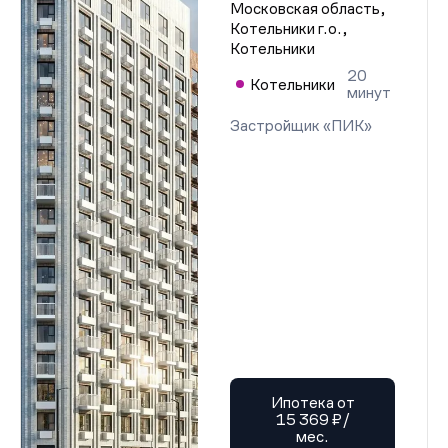
Московская область,
Котельники г.о.,
Котельники
20
Котельники
минут
Застройщик «ПИК»
Ипотека от
15 369 ₽/
мес.