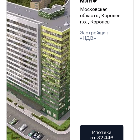
млн ₽
Московская
область, Королев
г.о., Королев
Застройщик
«НДВ»
Ипотека
от 32 446