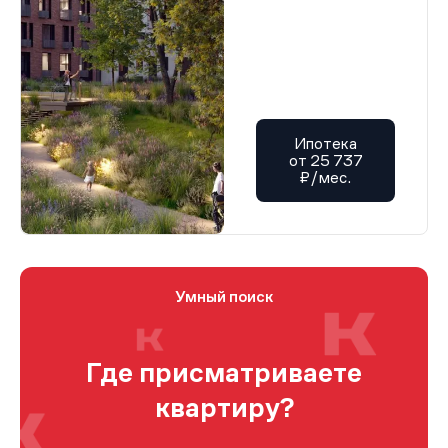
Ипотека
от 25 737
₽/мес.
Умный поиск
Где присматриваете
квартиру?