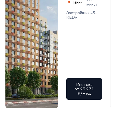
Панки
минут
Застройщик «3-
RED»
Ипотека
от 25 271
₽/мес.