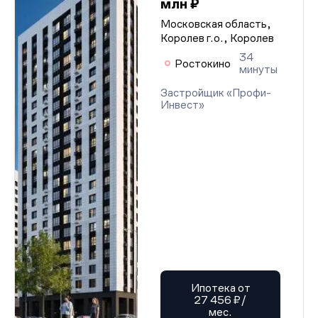
млн ₽
Московская область,
Королев г.о., Королев
34
Ростокино
минуты
Застройщик «Профи-
Инвест»
Ипотека от
27 456 ₽/
мес.