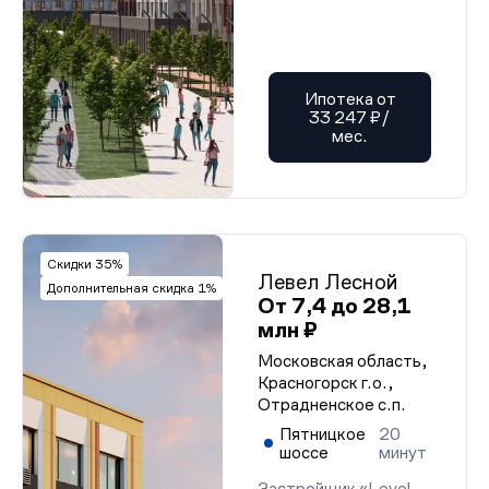
Ипотека от
33 247 ₽/
мес.
Скидки 35%
Левел Лесной
Дополнительная скидка 1%
От 7,4 до 28,1
млн ₽
Московская область,
Красногорск г.о.,
Отрадненское с.п.
Пятницкое
20
шоссе
минут
Застройщик «Level