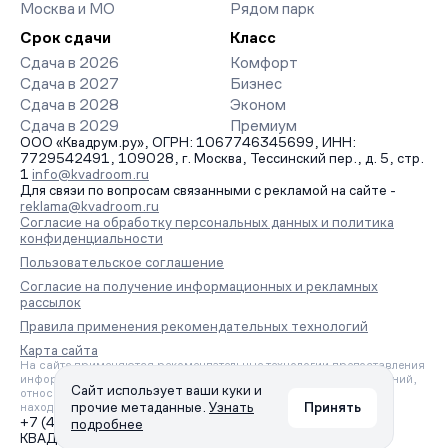
Москва и МО
Рядом парк
Срок сдачи
Класс
Сдача в 2026
Комфорт
Сдача в 2027
Бизнес
Сдача в 2028
Эконом
Сдача в 2029
Премиум
ООО «Квадрум.ру», ОГРН: 1067746345699, ИНН:
7729542491, 109028, г. Москва, Тессинский пер., д. 5, стр.
1
info@kvadroom.ru
Для связи по вопросам связанными с рекламой на сайте -
reklama@kvadroom.ru
Согласие на обработку персональных данных и политика
конфиденциальности
Пользовательское соглашение
Согласие на получение информационных и рекламных
рассылок
Правила применения рекомендательных технологий
Карта сайта
На сайте применяются рекомендательные технологии предоставления
информации на основе сбора, систематизации и анализа сведений,
Сайт использует ваши куки и
относящихся к предпочтениям пользователей сети «Интернет»,
прочие метаданные.
Узнать
Принять
находящихся на территории Российской Федерации.
+7 (495) 157-88-80
подробнее
КВАДРУМ © 2006 – 2026. Все права защищены.