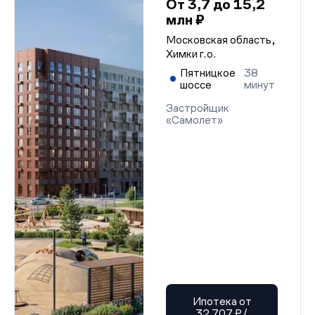
От 3,7 до 15,2
млн ₽
Московская область,
Химки г.о.
Пятницкое
38
шоссе
минут
Застройщик
«Самолет»
Ипотека от
32 707 ₽/