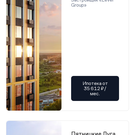
Group»
Ипотека от
35 612 ₽/
мес.
Пятницкие Луга