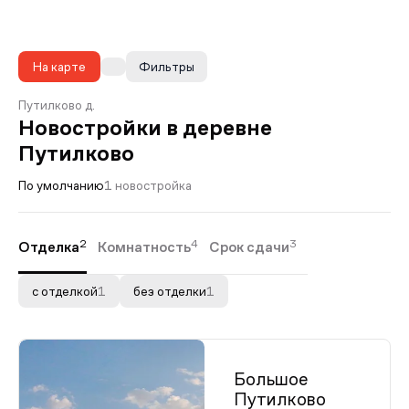
На карте
Фильтры
Путилково д.
Новостройки в деревне
Путилково
По умолчанию
1 новостройка
2
4
3
Отделка
Комнатность
Срок сдачи
с отделкой
1
без отделки
1
Большое
Путилково