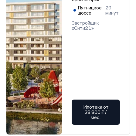
Пятницкое
29
шоссе
минут
Застройщик
«Сити21»
Ипотека от
28 800 ₽/
мес.