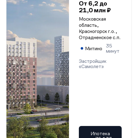
От 6,2 до
21,0 млн ₽
Московская
область,
Красногорск г.о.,
Отрадненское с.п.
35
Митино
минут
Застройщик
«Самолет»
Ипотека