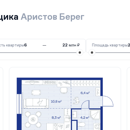
йщика
Аристов Берег
ть квартиры
6
—
22
млн ₽
Площадь квартиры