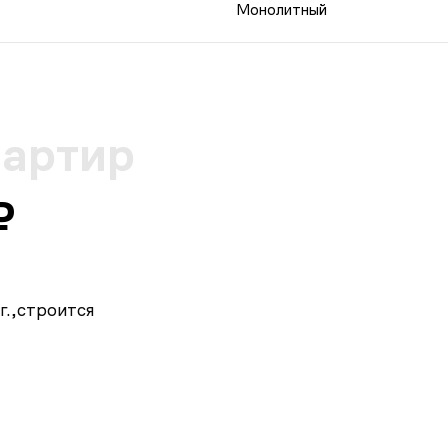
Монолитный
вартир
₽
.,
строится