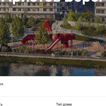
ск
ть
Тип дома