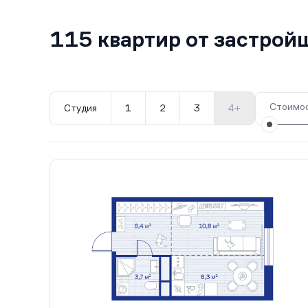
115 квартир от застро
Стоимос
Студия
1
2
3
4+
Все корпуса
1
115 кв.
IV кв. 2028