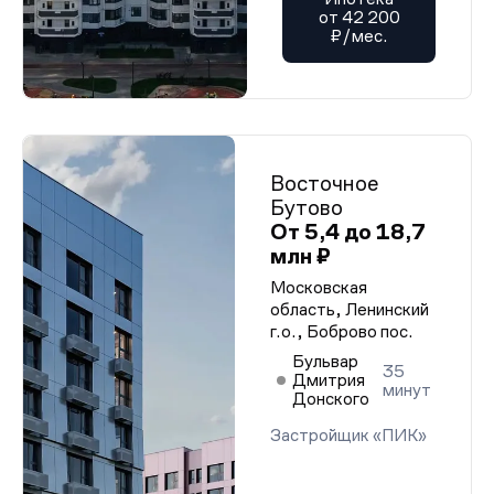
от 42 200
₽/мес.
Восточное
Бутово
От 5,4 до 18,7
млн ₽
Московская
область, Ленинский
г.о., Боброво пос.
Бульвар
35
Дмитрия
минут
Донского
Застройщик «ПИК»