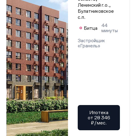
Ленинский г.о.,
Булатниковское
с.п.
44
Битца
минуты
Застройщик
«Гранель»
Ипотека
от 28 346
₽/мес.