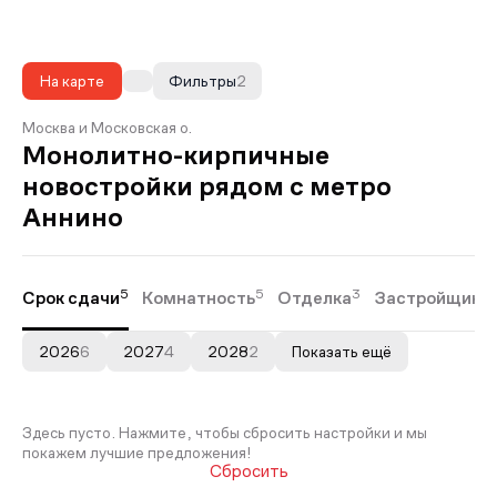
На карте
Фильтры
2
Москва и Московская о.
Монолитно-кирпичные
новостройки рядом с метро
Аннино
5
5
3
Срок сдачи
Комнатность
Отделка
Застройщики
2026
6
2027
4
2028
2
Показать ещё
Здесь пусто. Нажмите, чтобы сбросить настройки и мы
покажем лучшие предложения!
Сбросить