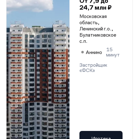
От 7,9 до
24,7 млн ₽
Московская
область,
Ленинский г.о.,
Булатниковское
с.п.
15
Аннино
минут
Застройщик
«ФСК»
Ипотека