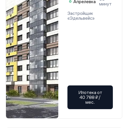
Апрелевка
минут
Застройщик
«Эдельвейс»
Ипотека от
40 788 ₽/
мес.