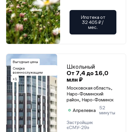
Ипотека от
32 405 ₽/
мес.
Выгодные цены
Школьный
Скидка
От 7,4 до 16,0
военнослужащим
млн ₽
+1
Московская область,
Наро-Фоминский
район, Наро-Фоминск
52
Апрелевка
минуты
Застройщик
«СМУ-29»