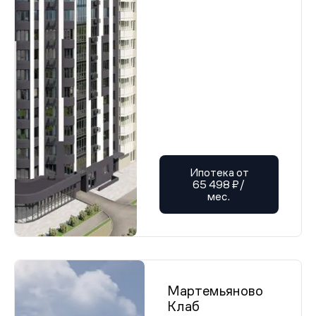
Ипотека от
65 498 ₽/
мес.
Мартемьяново
Клаб