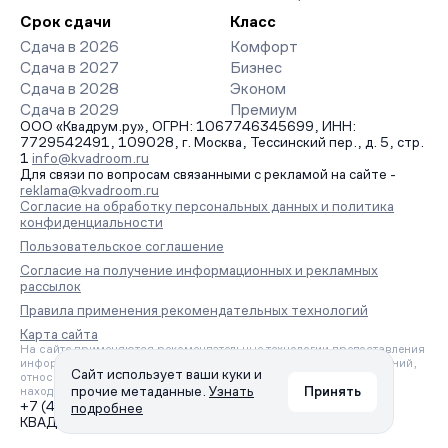
Срок сдачи
Класс
Сдача в 2026
Комфорт
Сдача в 2027
Бизнес
Сдача в 2028
Эконом
Сдача в 2029
Премиум
ООО «Квадрум.ру», ОГРН: 1067746345699, ИНН:
7729542491, 109028, г. Москва, Тессинский пер., д. 5, стр.
1
info@kvadroom.ru
Для связи по вопросам связанными с рекламой на сайте -
reklama@kvadroom.ru
Согласие на обработку персональных данных и политика
конфиденциальности
Пользовательское соглашение
Согласие на получение информационных и рекламных
рассылок
Правила применения рекомендательных технологий
Карта сайта
На сайте применяются рекомендательные технологии предоставления
информации на основе сбора, систематизации и анализа сведений,
Сайт использует ваши куки и
относящихся к предпочтениям пользователей сети «Интернет»,
прочие метаданные.
Узнать
Принять
находящихся на территории Российской Федерации.
+7 (495) 157-88-80
подробнее
КВАДРУМ © 2006 – 2026. Все права защищены.