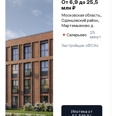
От 6,9 до 25,5
млн ₽
Московская область,
Одинцовский район,
Мартемьяново д.
25
Саларьево
минут
Застройщик «ФСК»
Ипотека от
51 346 ₽/