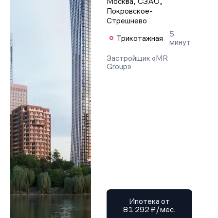
Москва, СЗАО,
Покровское-
Стрешнево
5
Трикотажная
минут
Застройщик «MR
Group»
Ипотека от
81 292 ₽/мес.