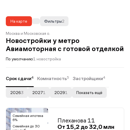
На карте
Фильтры
2
Москва и Московская о.
Новостройки у метро
Авиамоторная с готовой отделкой
По умолчанию
1 новостройка
4
5
4
Срок сдачи
Комнатность
Застройщики
2026
3
2027
1
2029
1
Показать ещё
Семейная ипотека
Плеханова 11
6%
От 15,2 до 32,0 млн
Семейная до 30