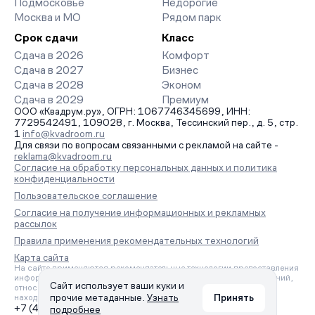
Подмосковье
Недорогие
Москва и МО
Рядом парк
Срок сдачи
Класс
Сдача в 2026
Комфорт
Сдача в 2027
Бизнес
Сдача в 2028
Эконом
Сдача в 2029
Премиум
ООО «Квадрум.ру», ОГРН: 1067746345699, ИНН:
7729542491, 109028, г. Москва, Тессинский пер., д. 5, стр.
1
info@kvadroom.ru
Для связи по вопросам связанными с рекламой на сайте -
reklama@kvadroom.ru
Согласие на обработку персональных данных и политика
конфиденциальности
Пользовательское соглашение
Согласие на получение информационных и рекламных
рассылок
Правила применения рекомендательных технологий
Карта сайта
На сайте применяются рекомендательные технологии предоставления
информации на основе сбора, систематизации и анализа сведений,
Сайт использует ваши куки и
относящихся к предпочтениям пользователей сети «Интернет»,
прочие метаданные.
Узнать
Принять
находящихся на территории Российской Федерации.
+7 (495) 157-88-80
подробнее