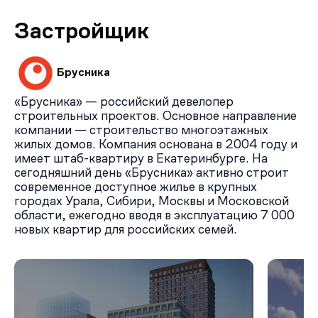
остановка общественного транспорта. Для
автовладельцев доступны Рязанский проспект,
Застройщик
Перовская эстакада и Юго‑Восточная хорда. Поездка
до ТТК займёт около 10 минут, до Кремля — примерно
20 минут.
Брусника
«Брусника» — российский девелопер
строительных проектов. Основное направление
компании — строительство многоэтажных
жилых домов. Компания основана в 2004 году и
имеет штаб-квартиру в Екатеринбурге. На
сегодняшний день «Брусника» активно строит
современное доступное жилье в крупных
городах Урала, Сибири, Москвы и Московской
области, ежегодно вводя в эксплуатацию 7 000
новых квартир для российских семей.