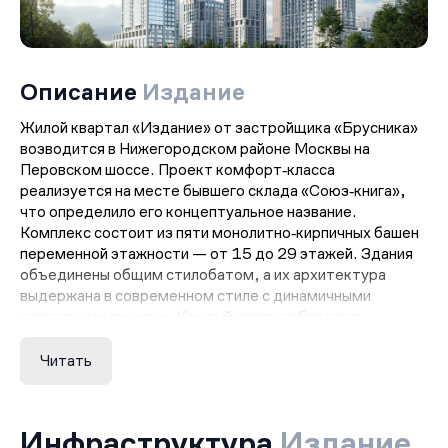
Описание
Издание
Жилой квартал «Издание» от застройщика «Брусника»
возводится в Нижегородском районе Москвы на
Перовском шоссе. Проект комфорт‑класса
реализуется на месте бывшего склада «Союз‑книга»,
что определило его концептуальное название.
Комплекс состоит из пяти монолитно‑кирпичных башен
переменной этажности — от 15 до 29 этажей. Здания
объединены общим стилобатом, а их архитектура
выдержана в современном стиле с динамичными
силуэтными линиями. Каждый корпус обладает
индивидуальным обликом, сочетающим
монументальность и лёгкость форм.
Читать
В квартале запланировано 1207 квартир различных
форматов — от студий до двухуровневых резиденций с
тремя спальнями. Часть лотов оснащена лоджиями,
Инфраструктура
Издание
балконами или террасами. На первых этажах