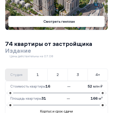
Смотреть генплан
74 квартиры от застройщика
Издание
Цены действительны на 07.08
Студия
1
2
3
4+
Стоимость квартиры
16
—
52
млн ₽
Площадь квартиры
31
—
166
м²
Корпус и срок сдачи
Все корпуса
1
74 кв.
III кв. 2027