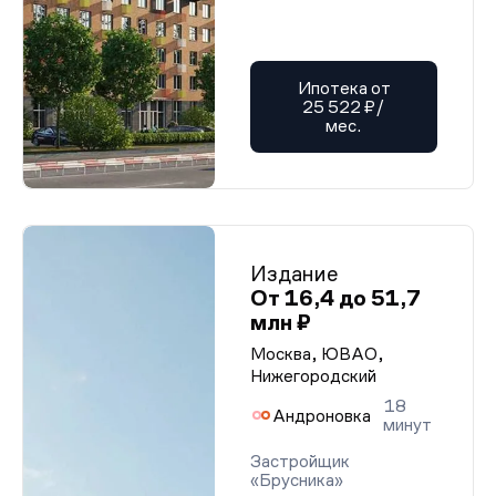
Ипотека от
25 522 ₽/
мес.
Издание
От 16,4 до 51,7
млн ₽
Москва, ЮВАО,
Нижегородский
18
Андроновка
минут
Застройщик
«Брусника»