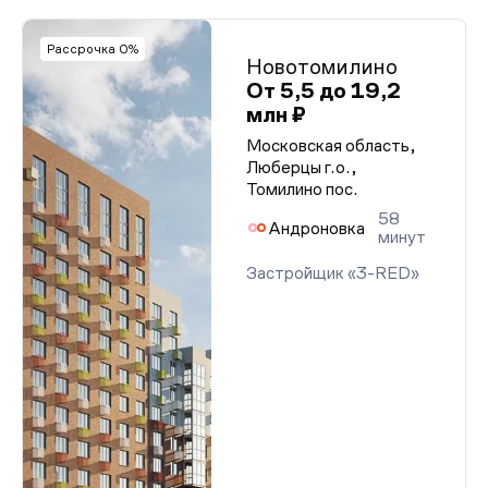
Рассрочка 0%
Новотомилино
От 5,5 до 19,2
млн ₽
Московская область,
Люберцы г.о.,
Томилино пос.
58
Андроновка
минут
Застройщик «3-RED»