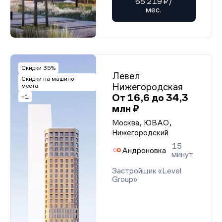
65 219 ₽/
мес.
Скидки 35%
Левел
Скидки на машино-
Нижегородская
места
От 16,6 до 34,3
+1
млн ₽
Москва, ЮВАО,
Нижегородский
15
Андроновка
минут
Застройщик «Level
Group»