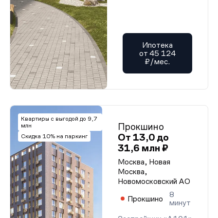
Ипотека
от 45 124
₽/мес.
Квартиры с выгодой до 9,7
Прокшино
млн
От 13,0 до
Скидка 10% на паркинг
31,6 млн ₽
Москва, Новая
Москва,
Новомосковский АО
8
Прокшино
минут