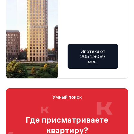
Ипотека от
205 180 ₽/
мес.
Умный поиск
Где присматриваете
квартиру?