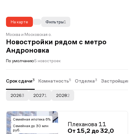
На карте
Фильтры
1
Москва и Московская о.
Новостройки рядом с метро
Андроновка
По умолчанию
5 новостроек
3
5
3
Срок сдачи
Комнатность
Отделка
Застройщики
2026
3
2027
1
2028
2
Семейная ипотека 6%
Плеханова 11
Семейная до 30 млн
От 15,2 до 32,0
руб.