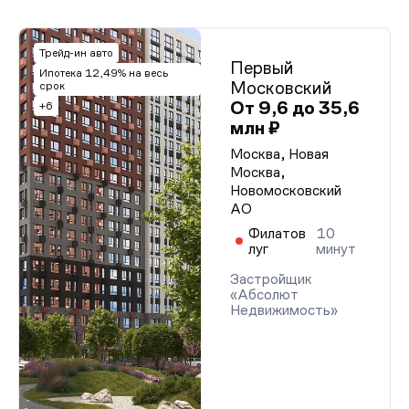
Трейд-ин авто
Первый
Ипотека 12,49% на весь
Московский
срок
От 9,6 до 35,6
+6
млн ₽
Москва, Новая
Москва,
Новомосковский
АО
Филатов
10
луг
минут
Застройщик
«Абсолют
Недвижимость»