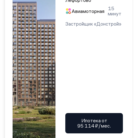
Лефортово
15
Авиамоторная
минут
Застройщик «Донстрой»
Ипотека от
95 114 ₽/мес.