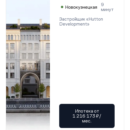
9
Новокузнецкая
минут
Застройщик «Hutton
Development»
Ипотека от
1 216 173 ₽/
мес.