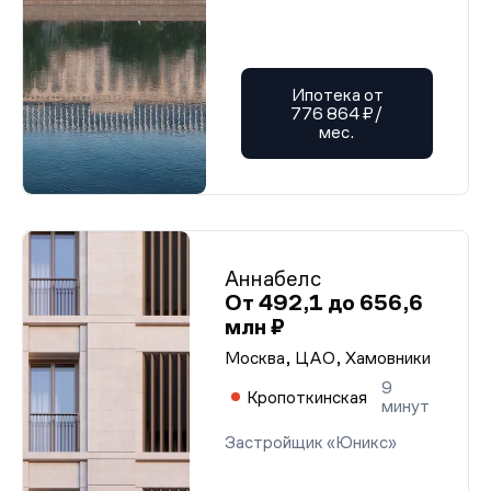
Ипотека от
776 864 ₽/
мес.
Аннабелс
От 492,1 до 656,6
млн ₽
Москва, ЦАО, Хамовники
9
Кропоткинская
минут
Застройщик «Юникс»