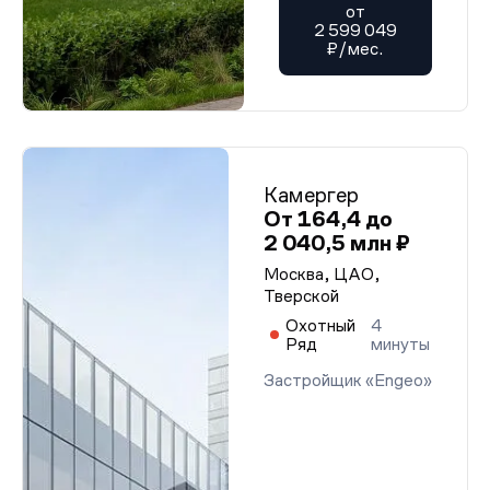
от
2 599 049
₽/мес.
Камергер
От 164,4 до
2 040,5 млн ₽
Москва, ЦАО,
Тверской
Охотный
4
Ряд
минуты
Застройщик «Engeo»