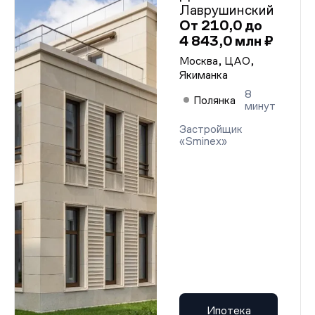
Лаврушинский
От 210,0 до
4 843,0 млн ₽
Москва, ЦАО,
Якиманка
8
Полянка
минут
Застройщик
«Sminex»
Ипотека