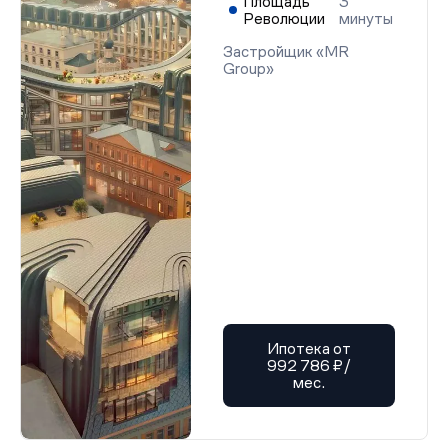
Площадь
3
Революции
минуты
Застройщик «MR
Group»
Ипотека от
992 786 ₽/
мес.