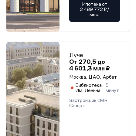
Ипотека от
2 489 772 ₽/
мес.
Луче
От 270,5 до
4 601,3 млн ₽
Москва, ЦАО, Арбат
Библиотека
5
Им. Ленина
минут
Застройщик «MR
Group»