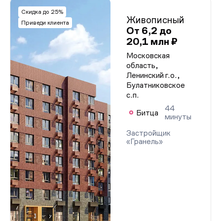
Скидка до 25%
Живописный
Приведи клиента
От 6,2 до
20,1 млн ₽
Московская
область,
Ленинский г.о.,
Булатниковское
с.п.
44
Битца
минуты
Застройщик
«Гранель»