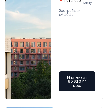
Потапово
минут
Застройщик
«А101»
Ипотека от
85 816 ₽/
мес.