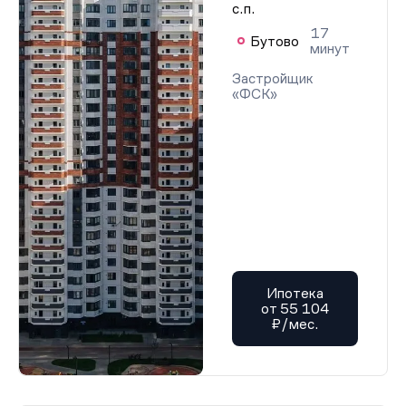
с.п.
17
Бутово
минут
Застройщик
«ФСК»
Ипотека
от 55 104
₽/мес.