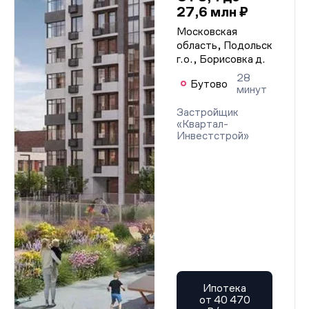
27,6 млн ₽
Московская
область, Подольск
г.о., Борисовка д.
28
Бутово
минут
Застройщик
«Квартал-
Инвестстрой»
Ипотека
от 40 470