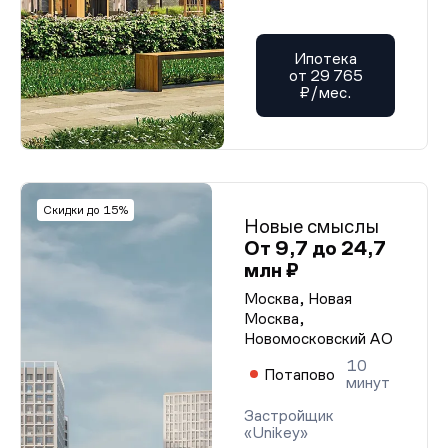
Ипотека
от 29 765
₽/мес.
Скидки до 15%
Новые смыслы
От 9,7 до 24,7
млн ₽
Москва, Новая
Москва,
Новомосковский АО
10
Потапово
минут
Застройщик
«Unikey»