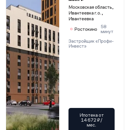
Московская область,
Ивантеевка г.о.,
Ивантеевка
58
Ростокино
минут
Застройщик «Профи-
Инвест»
Ипотека от
14 672 ₽/
мес.