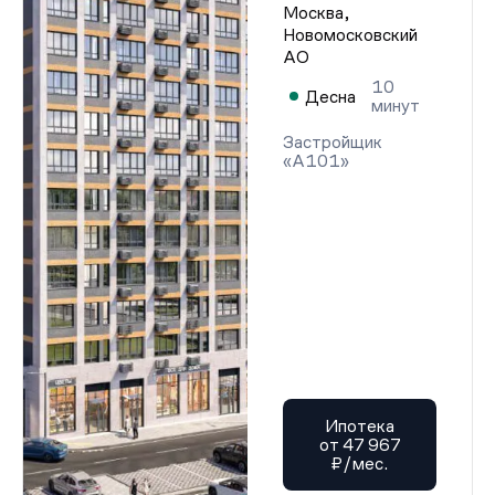
Москва,
Новомосковский
АО
10
Десна
минут
Застройщик
«А101»
Ипотека
от 47 967
₽/мес.