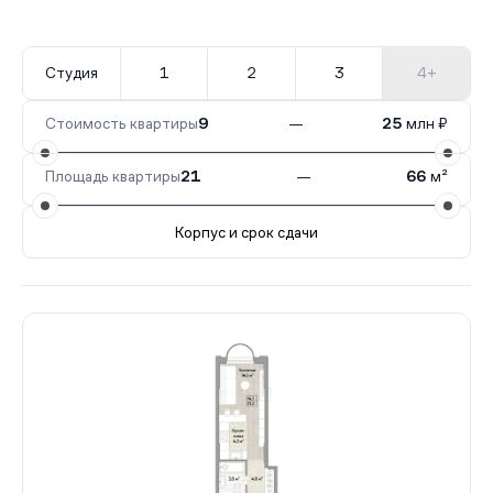
Студия
1
2
3
4+
Стоимость квартиры
9
—
25
млн ₽
Площадь квартиры
21
—
66
м²
Корпус и срок сдачи
Все корпуса
1
100 кв.
IV кв. 2027
2
38 кв.
IV кв