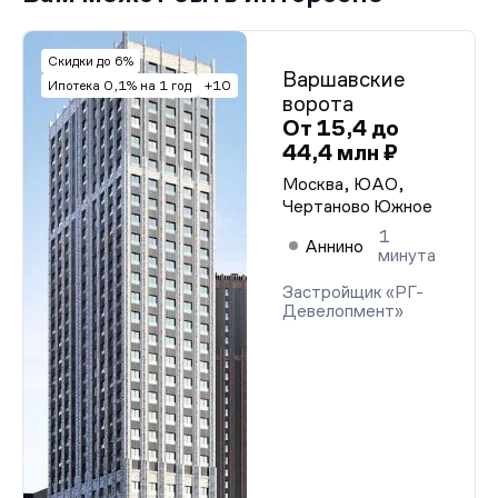
2).
Разрешение на строительство от 27.08.2024 г. (корп.
3).
Разрешение на строительство от 27.08.2024 г. (корп.
Скидки до 6%
Варшавские
1).
Ипотека 0,1% на 1 год
+10
ворота
От 15,4 до
44,4 млн ₽
Москва, ЮАО,
Чертаново Южное
1
Аннино
минута
Застройщик «РГ-
Девелопмент»