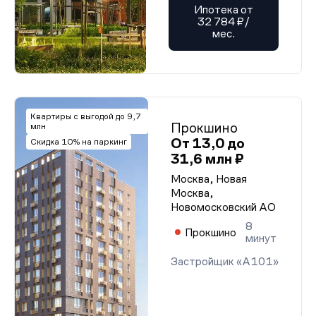
Ипотека от
32 784 ₽/
мес.
Квартиры с выгодой до 9,7
Прокшино
млн
От 13,0 до
Скидка 10% на паркинг
31,6 млн ₽
Москва, Новая
Москва,
Новомосковский АО
8
Прокшино
минут
Застройщик «А101»