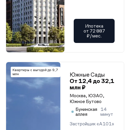
Ипотека
от 72 887
₽/мес.
Квартиры с выгодой до 9,7
Южные Сады
млн
От 12,4 до 32,1
млн ₽
Москва, ЮЗАО,
Южное Бутово
Бунинская
14
аллея
минут
Застройщик «А101»