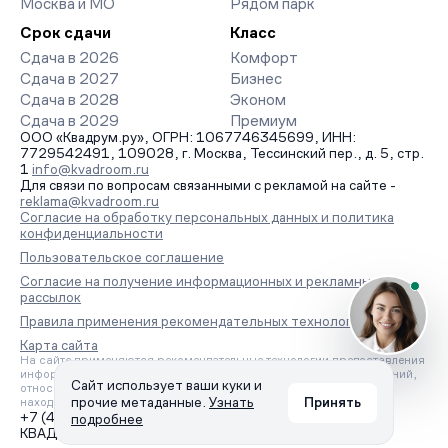
Москва и МО
Рядом парк
Срок сдачи
Класс
Сдача в 2026
Комфорт
Сдача в 2027
Бизнес
Сдача в 2028
Эконом
Сдача в 2029
Премиум
ООО «Квадрум.ру», ОГРН: 1067746345699, ИНН:
7729542491, 109028, г. Москва, Тессинский пер., д. 5, стр.
1
info@kvadroom.ru
Для связи по вопросам связанными с рекламой на сайте -
reklama@kvadroom.ru
Согласие на обработку персональных данных и политика
конфиденциальности
Пользовательское соглашение
Согласие на получение информационных и рекламных
рассылок
Правила применения рекомендательных технологий
Карта сайта
На сайте применяются рекомендательные технологии предоставления
информации на основе сбора, систематизации и анализа сведений,
Сайт использует ваши куки и
относящихся к предпочтениям пользователей сети «Интернет»,
прочие метаданные.
Узнать
Принять
находящихся на территории Российской Федерации.
+7 (495) 157-88-80
подробнее
КВАДРУМ © 2006 – 2026. Все права защищены.