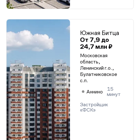
Южная Битца
От 7,9 до
24,7 млн ₽
Московская
область,
Ленинский г.о.,
Булатниковское
с.п.
15
Аннино
минут
Застройщик
«ФСК»