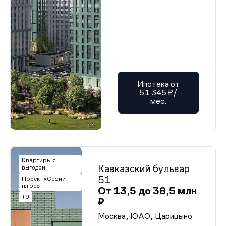
Ипотека от
51 345 ₽/
мес.
Квартиры с
Кавказский бульвар
выгодой
51
Проект «Серии
плюс»
От 13,5 до 38,5 млн
+9
₽
Москва, ЮАО, Царицыно