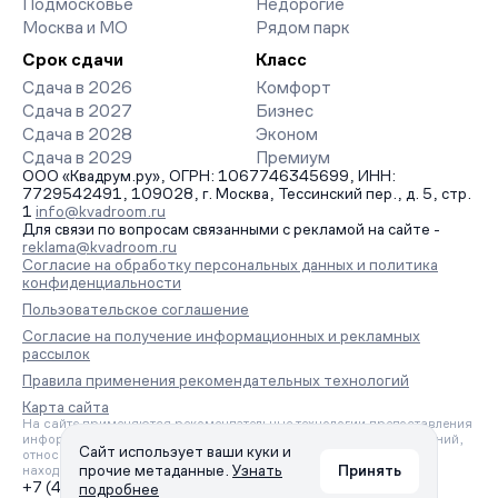
Подмосковье
Недорогие
Москва и МО
Рядом парк
Срок сдачи
Класс
Сдача в 2026
Комфорт
Сдача в 2027
Бизнес
Сдача в 2028
Эконом
Сдача в 2029
Премиум
ООО «Квадрум.ру», ОГРН: 1067746345699, ИНН:
7729542491, 109028, г. Москва, Тессинский пер., д. 5, стр.
1
info@kvadroom.ru
Для связи по вопросам связанными с рекламой на сайте -
reklama@kvadroom.ru
Согласие на обработку персональных данных и политика
конфиденциальности
Пользовательское соглашение
Согласие на получение информационных и рекламных
рассылок
Правила применения рекомендательных технологий
Карта сайта
На сайте применяются рекомендательные технологии предоставления
информации на основе сбора, систематизации и анализа сведений,
Сайт использует ваши куки и
относящихся к предпочтениям пользователей сети «Интернет»,
прочие метаданные.
Узнать
Принять
находящихся на территории Российской Федерации.
+7 (495) 157-88-80
подробнее