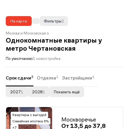
На карте
Фильтры
2
Москва и Московская о.
Однокомнатные квартиры у
метро Чертановская
По умолчанию
1 новостройка
3
1
1
Срок сдачи
Отделка
Застройщики
2027
1
2028
1
Показать ещё
Квартиры с выгодой
Москворечье
Семейная ипотека 6%
От 13,5 до 37,8
+7