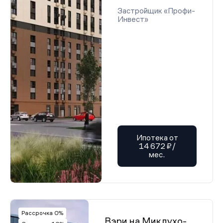
Застройщик «Профи-
Инвест»
Ипотека от
14 672 ₽/
мес.
Рассрочка 0%
Вэри на Миклухо-