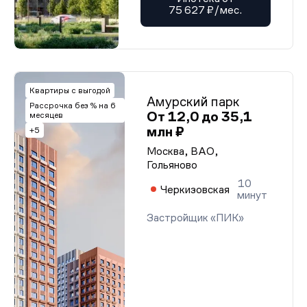
75 627 ₽/мес.
Квартиры с выгодой
Амурский парк
Рассрочка без % на 6
От 12,0 до 35,1
месяцев
млн ₽
+5
Москва, ВАО,
Гольяново
10
Черкизовская
минут
Застройщик «ПИК»