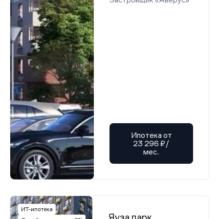
Ипотека от
23 296 ₽/
мес.
ИТ-ипотека
Яуза парк