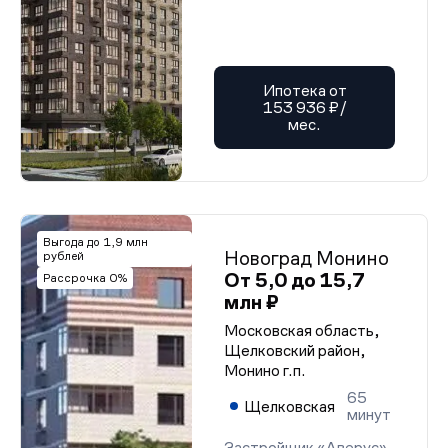
Ипотека от
153 936 ₽/
мес.
Выгода до 1,9 млн
Новоград Монино
рублей
От 5,0 до 15,7
Рассрочка 0%
млн ₽
Московская область,
Щелковский район,
Монино г.п.
65
Щелковская
минут
Застройщик «Аверус»