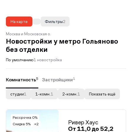
На карте
Фильтры
2
Москва и Московская о.
Новостройки у метро Гольяново
без отделки
По умолчанию
1 новостройка
5
1
Комнатность
Застройщики
студии
1
1-комн.
1
2-комн.
1
Показать ещё
Рассрочка 0%
Ривер Хаус
Скидка 5%
+2
От 11,0 до 52,2