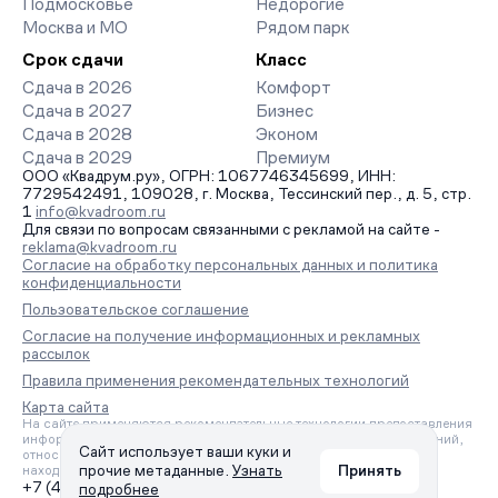
Подмосковье
Недорогие
Москва и МО
Рядом парк
Срок сдачи
Класс
Сдача в 2026
Комфорт
Сдача в 2027
Бизнес
Сдача в 2028
Эконом
Сдача в 2029
Премиум
ООО «Квадрум.ру», ОГРН: 1067746345699, ИНН:
7729542491, 109028, г. Москва, Тессинский пер., д. 5, стр.
1
info@kvadroom.ru
Для связи по вопросам связанными с рекламой на сайте -
reklama@kvadroom.ru
Согласие на обработку персональных данных и политика
конфиденциальности
Пользовательское соглашение
Согласие на получение информационных и рекламных
рассылок
Правила применения рекомендательных технологий
Карта сайта
На сайте применяются рекомендательные технологии предоставления
информации на основе сбора, систематизации и анализа сведений,
Сайт использует ваши куки и
относящихся к предпочтениям пользователей сети «Интернет»,
прочие метаданные.
Узнать
Принять
находящихся на территории Российской Федерации.
+7 (495) 157-88-80
подробнее