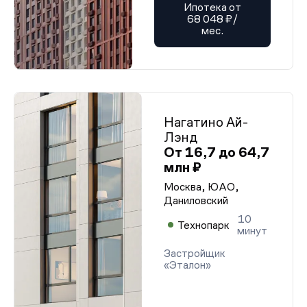
Ипотека от
68 048 ₽/
мес.
Нагатино Ай-
Лэнд
От 16,7 до 64,7
млн ₽
Москва, ЮАО,
Даниловский
10
Технопарк
минут
Застройщик
«Эталон»