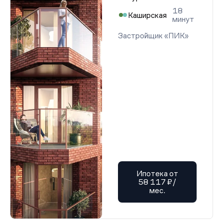
18
Каширская
минут
Застройщик «ПИК»
Ипотека от
58 117 ₽/
мес.