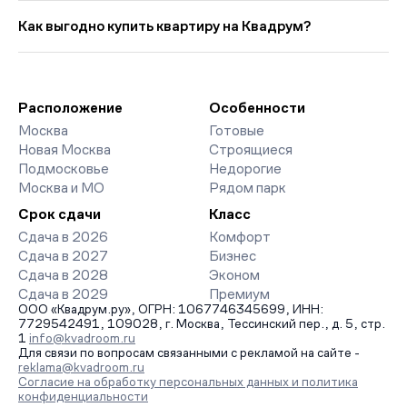
Выбирая «Новостройки у метро Кантемировская со сроком
мес. Средняя цена кв. метра в этой подборке — около 430
сдачи в 2026 году», вы найдете проекты от эконом- до
Как выгодно купить квартиру на Квадрум?
349 руб., что на 19 346 руб. ниже прошлого месяца.
премиум-класса. На страницах ЖК доступны отзывы жильцов
о качестве строительства, интерактивный генплан корпусов,
Мы работаем без наценок по официальным ценам
сроки сдачи, особенности благоустройства дворов и
девелоперов, включая закрытые старты продаж и скидки.
паркингов. База обновляется напрямую от застройщиков.
Наш эксперт бесплатно подберет ЖК под ваш бюджет,
организует просмотр и поможет одобрить ипотеку по
Расположение
Особенности
минимальной ставке. Чтобы зафиксировать цену, оставьте
Москва
Готовые
заявку на обратный звонок.
Новая Москва
Строящиеся
Подмосковье
Недорогие
Москва и МО
Рядом парк
Срок сдачи
Класс
Сдача в 2026
Комфорт
Сдача в 2027
Бизнес
Сдача в 2028
Эконом
Сдача в 2029
Премиум
ООО «Квадрум.ру», ОГРН: 1067746345699, ИНН:
7729542491, 109028, г. Москва, Тессинский пер., д. 5, стр.
1
info@kvadroom.ru
Для связи по вопросам связанными с рекламой на сайте -
reklama@kvadroom.ru
Согласие на обработку персональных данных и политика
конфиденциальности